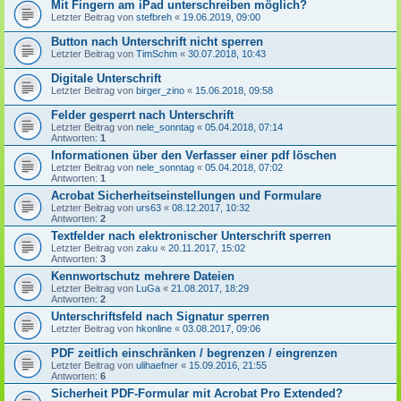
Mit Fingern am iPad unterschreiben möglich?
Letzter Beitrag von
stefbreh
«
19.06.2019, 09:00
Button nach Unterschrift nicht sperren
Letzter Beitrag von
TimSchm
«
30.07.2018, 10:43
Digitale Unterschrift
Letzter Beitrag von
birger_zino
«
15.06.2018, 09:58
Felder gesperrt nach Unterschrift
Letzter Beitrag von
nele_sonntag
«
05.04.2018, 07:14
Antworten:
1
Informationen über den Verfasser einer pdf löschen
Letzter Beitrag von
nele_sonntag
«
05.04.2018, 07:02
Antworten:
1
Acrobat Sicherheitseinstellungen und Formulare
Letzter Beitrag von
urs63
«
08.12.2017, 10:32
Antworten:
2
Textfelder nach elektronischer Unterschrift sperren
Letzter Beitrag von
zaku
«
20.11.2017, 15:02
Antworten:
3
Kennwortschutz mehrere Dateien
Letzter Beitrag von
LuGa
«
21.08.2017, 18:29
Antworten:
2
Unterschriftsfeld nach Signatur sperren
Letzter Beitrag von
hkonline
«
03.08.2017, 09:06
PDF zeitlich einschränken / begrenzen / eingrenzen
Letzter Beitrag von
ulihaefner
«
15.09.2016, 21:55
Antworten:
6
Sicherheit PDF-Formular mit Acrobat Pro Extended?