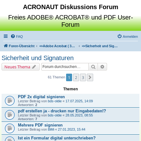
ACRONAUT Diskussions Forum
Freies ADOBE® ACROBAT® und PDF User-
Forum
FAQ
Anmelden
Foren-Übersicht
<>
Adobe Acrobat ( 3D / Professional / Standard / Reader / Distiller )
<>
Sicherheit und Signaturen
Sicherheit und Signaturen
Suche
Erweiterte Suche
Neues Thema
1
2
3
Nächste
61 Themen
Themen
PDF 2x digital signieren
Letzter Beitrag von
bds-oldie
«
17.07.2025, 14:09
Antworten:
2
pdf erstellen ja - drucken nur Eingabedaten!?
Letzter Beitrag von
bds-oldie
«
28.05.2023, 08:55
Antworten:
7
Mehrere PDF signieren
Letzter Beitrag von
BiMi
«
27.01.2023, 15:44
Ist ein Formular digital unterschrieben?