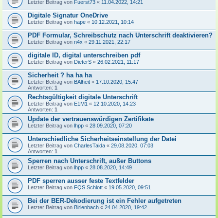
Letzter Beitrag von
Fuerst73
«
11.04.2022, 14:21
Digitale Signatur OneDrive
Letzter Beitrag von
hape
«
10.12.2021, 10:14
PDF Formular, Schreibschutz nach Unterschrift deaktivieren?
Letzter Beitrag von
n4x
«
29.11.2021, 22:17
digitale ID, digital unterschreiben pdf
Letzter Beitrag von
DieterS
«
26.02.2021, 11:17
Sicherheit ? ha ha ha
Letzter Beitrag von
BAlheit
«
17.10.2020, 15:47
Antworten:
1
Rechtsgültigkeit digitale Unterschrift
Letzter Beitrag von
E1M1
«
12.10.2020, 14:23
Antworten:
1
Update der vertrauenswürdigen Zertifikate
Letzter Beitrag von
lhpp
«
28.09.2020, 07:20
Unterschiedliche Sicherheitseinstellung der Datei
Letzter Beitrag von
CharlesTaida
«
29.08.2020, 07:03
Antworten:
1
Sperren nach Unterschrift, außer Buttons
Letzter Beitrag von
lhpp
«
28.08.2020, 14:49
PDF sperren ausser feste Textfelder
Letzter Beitrag von
FQS Schlott
«
19.05.2020, 09:51
Bei der BER-Dekodierung ist ein Fehler aufgetreten
Letzter Beitrag von
Birlenbach
«
24.04.2020, 19:42