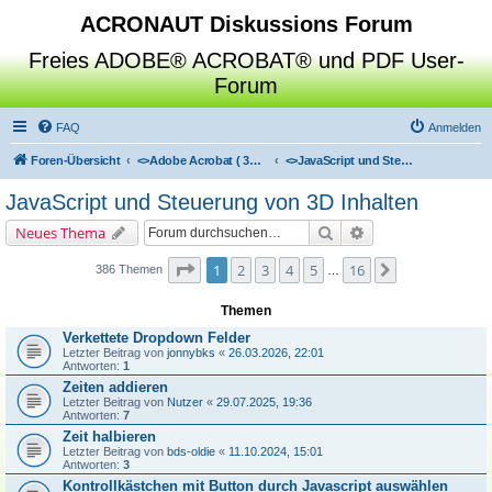
ACRONAUT Diskussions Forum
Freies ADOBE® ACROBAT® und PDF User-
Forum
FAQ
Anmelden
Foren-Übersicht
<>
Adobe Acrobat ( 3D / Professional / Standard / Reader / Distiller )
<>
JavaScript und Steuerung von 3D Inhalten
JavaScript und Steuerung von 3D Inhalten
Suche
Erweiterte Suche
Neues Thema
Seite
1
von
16
1
2
3
4
5
16
Nächste
386 Themen
…
Themen
Verkettete Dropdown Felder
Letzter Beitrag von
jonnybks
«
26.03.2026, 22:01
Antworten:
1
Zeiten addieren
Letzter Beitrag von
Nutzer
«
29.07.2025, 19:36
Antworten:
7
Zeit halbieren
Letzter Beitrag von
bds-oldie
«
11.10.2024, 15:01
Antworten:
3
Kontrollkästchen mit Button durch Javascript auswählen