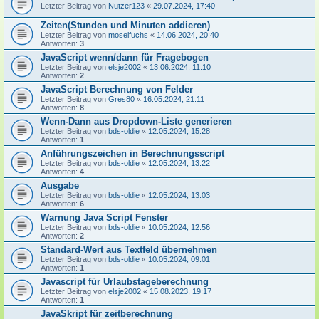
Letzter Beitrag von
Nutzer123
«
29.07.2024, 17:40
Zeiten(Stunden und Minuten addieren)
Letzter Beitrag von
moselfuchs
«
14.06.2024, 20:40
Antworten:
3
JavaScript wenn/dann für Fragebogen
Letzter Beitrag von
elsje2002
«
13.06.2024, 11:10
Antworten:
2
JavaScript Berechnung von Felder
Letzter Beitrag von
Gres80
«
16.05.2024, 21:11
Antworten:
8
Wenn-Dann aus Dropdown-Liste generieren
Letzter Beitrag von
bds-oldie
«
12.05.2024, 15:28
Antworten:
1
Anführungszeichen in Berechnungsscript
Letzter Beitrag von
bds-oldie
«
12.05.2024, 13:22
Antworten:
4
Ausgabe
Letzter Beitrag von
bds-oldie
«
12.05.2024, 13:03
Antworten:
6
Warnung Java Script Fenster
Letzter Beitrag von
bds-oldie
«
10.05.2024, 12:56
Antworten:
2
Standard-Wert aus Textfeld übernehmen
Letzter Beitrag von
bds-oldie
«
10.05.2024, 09:01
Antworten:
1
Javascript für Urlaubstageberechnung
Letzter Beitrag von
elsje2002
«
15.08.2023, 19:17
Antworten:
1
JavaSkript für zeitberechnung