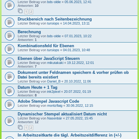
Letzter Beitrag von
bds-oldie
«
05.06.2023, 12:41
Antworten:
10
1
2
Druckbereich nach Seitenbezeichnung
Letzter Beitrag von
tursiops
«
14.04.2023, 13:11
Berechnung
Letzter Beitrag von
bds-oldie
«
07.01.2023, 10:22
Antworten:
1
Kombinationsfeld für Ebenen
Letzter Beitrag von
tursiops
«
04.01.2023, 10:48
Ebenen über JavaScript Steuern
Letzter Beitrag von
mikutakaki
«
19.12.2022, 12:01
Antworten:
7
Dokument unter Feldnamen speichern & vorher prüfen ob
Datei bereits existiert
Letzter Beitrag von
Daniel_B
«
20.10.2022, 11:06
Datum Heute + 1 Tag
Letzter Beitrag von
ink2pixel
«
20.07.2022, 01:19
Antworten:
8
Adobe Stempel Javascript Code
Letzter Beitrag von
moritzflaig
«
30.06.2022, 12:15
Dynamischer Stempel aktualisiert Datum nicht
Letzter Beitrag von
Nasenbär
«
27.05.2022, 15:45
Antworten:
12
1
2
In Arbeitszeitkarte die tägl. Arbeitszeitdifferenz in (+/-)