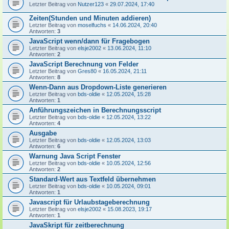
Letzter Beitrag von
Nutzer123
«
29.07.2024, 17:40
Zeiten(Stunden und Minuten addieren)
Letzter Beitrag von
moselfuchs
«
14.06.2024, 20:40
Antworten:
3
JavaScript wenn/dann für Fragebogen
Letzter Beitrag von
elsje2002
«
13.06.2024, 11:10
Antworten:
2
JavaScript Berechnung von Felder
Letzter Beitrag von
Gres80
«
16.05.2024, 21:11
Antworten:
8
Wenn-Dann aus Dropdown-Liste generieren
Letzter Beitrag von
bds-oldie
«
12.05.2024, 15:28
Antworten:
1
Anführungszeichen in Berechnungsscript
Letzter Beitrag von
bds-oldie
«
12.05.2024, 13:22
Antworten:
4
Ausgabe
Letzter Beitrag von
bds-oldie
«
12.05.2024, 13:03
Antworten:
6
Warnung Java Script Fenster
Letzter Beitrag von
bds-oldie
«
10.05.2024, 12:56
Antworten:
2
Standard-Wert aus Textfeld übernehmen
Letzter Beitrag von
bds-oldie
«
10.05.2024, 09:01
Antworten:
1
Javascript für Urlaubstageberechnung
Letzter Beitrag von
elsje2002
«
15.08.2023, 19:17
Antworten:
1
JavaSkript für zeitberechnung