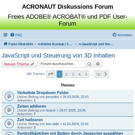
ACRONAUT Diskussions Forum
Freies ADOBE® ACROBAT® und PDF User-
Forum
FAQ
Anmelden
Foren-Übersicht
<>
Adobe Acrobat ( 3D / Professional / Standard / Reader / Distiller )
<>
JavaScript und Steuerung von 3D Inhalten
JavaScript und Steuerung von 3D Inhalten
Suche
Erweiterte Suche
Neues Thema
Seite
1
von
16
1
2
3
4
5
16
Nächste
386 Themen
…
Themen
Verkettete Dropdown Felder
Letzter Beitrag von
jonnybks
«
26.03.2026, 22:01
Antworten:
1
Zeiten addieren
Letzter Beitrag von
Nutzer
«
29.07.2025, 19:36
Antworten:
7
Zeit halbieren
Letzter Beitrag von
bds-oldie
«
11.10.2024, 15:01
Antworten:
3
Kontrollkästchen mit Button durch Javascript auswählen