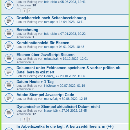
Letzter Beitrag von
bds-oldie
«
05.06.2023, 12:41
Antworten:
10
1
2
Druckbereich nach Seitenbezeichnung
Letzter Beitrag von
tursiops
«
14.04.2023, 13:11
Berechnung
Letzter Beitrag von
bds-oldie
«
07.01.2023, 10:22
Antworten:
1
Kombinationsfeld für Ebenen
Letzter Beitrag von
tursiops
«
04.01.2023, 10:48
Ebenen über JavaScript Steuern
Letzter Beitrag von
mikutakaki
«
19.12.2022, 12:01
Antworten:
7
Dokument unter Feldnamen speichern & vorher prüfen ob
Datei bereits existiert
Letzter Beitrag von
Daniel_B
«
20.10.2022, 11:06
Datum Heute + 1 Tag
Letzter Beitrag von
ink2pixel
«
20.07.2022, 01:19
Antworten:
8
Adobe Stempel Javascript Code
Letzter Beitrag von
moritzflaig
«
30.06.2022, 12:15
Dynamischer Stempel aktualisiert Datum nicht
Letzter Beitrag von
Nasenbär
«
27.05.2022, 15:45
Antworten:
12
1
2
In Arbeitszeitkarte die tägl. Arbeitszeitdifferenz in (+/-)