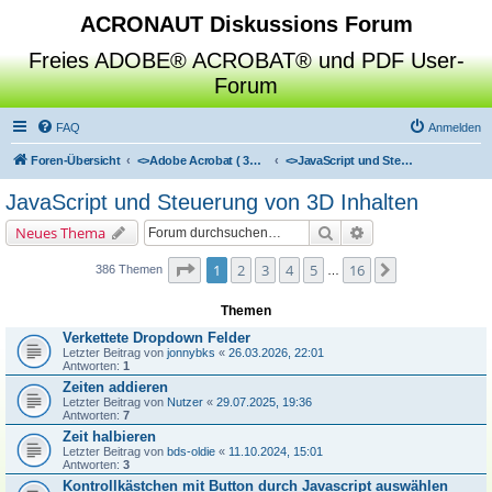
ACRONAUT Diskussions Forum
Freies ADOBE® ACROBAT® und PDF User-
Forum
FAQ
Anmelden
Foren-Übersicht
<>
Adobe Acrobat ( 3D / Professional / Standard / Reader / Distiller )
<>
JavaScript und Steuerung von 3D Inhalten
JavaScript und Steuerung von 3D Inhalten
Suche
Erweiterte Suche
Neues Thema
Seite
1
von
16
1
2
3
4
5
16
Nächste
386 Themen
…
Themen
Verkettete Dropdown Felder
Letzter Beitrag von
jonnybks
«
26.03.2026, 22:01
Antworten:
1
Zeiten addieren
Letzter Beitrag von
Nutzer
«
29.07.2025, 19:36
Antworten:
7
Zeit halbieren
Letzter Beitrag von
bds-oldie
«
11.10.2024, 15:01
Antworten:
3
Kontrollkästchen mit Button durch Javascript auswählen