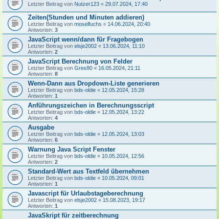
Letzter Beitrag von
Nutzer123
«
29.07.2024, 17:40
Zeiten(Stunden und Minuten addieren)
Letzter Beitrag von
moselfuchs
«
14.06.2024, 20:40
Antworten:
3
JavaScript wenn/dann für Fragebogen
Letzter Beitrag von
elsje2002
«
13.06.2024, 11:10
Antworten:
2
JavaScript Berechnung von Felder
Letzter Beitrag von
Gres80
«
16.05.2024, 21:11
Antworten:
8
Wenn-Dann aus Dropdown-Liste generieren
Letzter Beitrag von
bds-oldie
«
12.05.2024, 15:28
Antworten:
1
Anführungszeichen in Berechnungsscript
Letzter Beitrag von
bds-oldie
«
12.05.2024, 13:22
Antworten:
4
Ausgabe
Letzter Beitrag von
bds-oldie
«
12.05.2024, 13:03
Antworten:
6
Warnung Java Script Fenster
Letzter Beitrag von
bds-oldie
«
10.05.2024, 12:56
Antworten:
2
Standard-Wert aus Textfeld übernehmen
Letzter Beitrag von
bds-oldie
«
10.05.2024, 09:01
Antworten:
1
Javascript für Urlaubstageberechnung
Letzter Beitrag von
elsje2002
«
15.08.2023, 19:17
Antworten:
1
JavaSkript für zeitberechnung