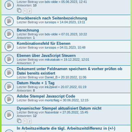
Letzter Beitrag von
bds-oldie
«
05.06.2023, 12:41
Antworten:
10
1
2
Druckbereich nach Seitenbezeichnung
Letzter Beitrag von
tursiops
«
14.04.2023, 13:11
Berechnung
Letzter Beitrag von
bds-oldie
«
07.01.2023, 10:22
Antworten:
1
Kombinationsfeld für Ebenen
Letzter Beitrag von
tursiops
«
04.01.2023, 10:48
Ebenen über JavaScript Steuern
Letzter Beitrag von
mikutakaki
«
19.12.2022, 12:01
Antworten:
7
Dokument unter Feldnamen speichern & vorher prüfen ob
Datei bereits existiert
Letzter Beitrag von
Daniel_B
«
20.10.2022, 11:06
Datum Heute + 1 Tag
Letzter Beitrag von
ink2pixel
«
20.07.2022, 01:19
Antworten:
8
Adobe Stempel Javascript Code
Letzter Beitrag von
moritzflaig
«
30.06.2022, 12:15
Dynamischer Stempel aktualisiert Datum nicht
Letzter Beitrag von
Nasenbär
«
27.05.2022, 15:45
Antworten:
12
1
2
In Arbeitszeitkarte die tägl. Arbeitszeitdifferenz in (+/-)