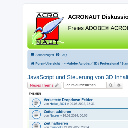
ACRONAUT Diskussio
Freies ADOBE® ACRO
Schnellzugriff
FAQ
Foren-Übersicht
<>
Adobe Acrobat ( 3D / Professional / Stand
JavaScript und Steuerung von 3D Inhal
Suche
Erw
Neues Thema
THEMEN
Verkettete Dropdown Felder
von
Heike_2021
» 09.06.2022, 18:31
Zeiten addieren
von
Nutzer
» 16.02.2024, 00:03
Zeit halbieren
von
mumpel
» 21.09.2022, 20:34