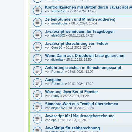
Kontrollkästchen mit Button durch Javascript 
von
Nutzer123
» 29.07.2024, 17:40
Zeiten(Stunden und Minuten addieren)
von
moselfuchs
» 08.06.2024, 15:04
JavaScript wenn/dann für Fragebogen
von
elsje2002
» 08.11.2022, 17:27
JavaScript Berechnung von Felder
von
Gres80
» 10.11.2023, 21:07
Wenn-Dann aus Dropdown-Liste generieren
von
disimiba
» 25.11.2022, 15:50
Anführungszeichen in Berechnungsscript
von
Ronnsen
» 25.08.2023, 13:02
Ausgabe
von
Ronnsen
» 10.01.2024, 17:22
Warnung Java Script Fenster
von
Diddy
» 25.02.2024, 21:29
Standard-Wert aus Textfeld übernehmen
von
elsje2002
» 18.01.2023, 12:56
Javascript für Urlaubstageberechnung
von
eps
» 18.01.2023, 13:28
JavaSkript für zeitberechnung