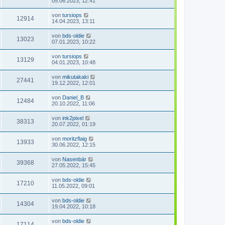
05.06.2023, 12:41
von
tursiops
12914
14.04.2023, 13:11
von
bds-oldie
13023
07.01.2023, 10:22
von
tursiops
13129
04.01.2023, 10:48
von
mikutakaki
27441
19.12.2022, 12:01
von
Daniel_B
12484
20.10.2022, 11:06
von
ink2pixel
38313
20.07.2022, 01:19
von
moritzflaig
13933
30.06.2022, 12:15
von
Nasenbär
39368
27.05.2022, 15:45
von
bds-oldie
17210
11.05.2022, 09:01
von
bds-oldie
14304
19.04.2022, 10:18
von
bds-oldie
17114