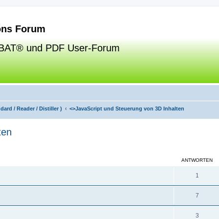
ns Forum
BAT® und PDF User-Forum
ard / Reader / Distiller )
<>
JavaScript und Steuerung von 3D Inhalten
ten
eiterte Suche
ANTWORTEN
1
7
3