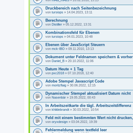
von
mAdi_mAuS
» 26.02.2018, 15:13
Druckbereich nach Seitenbezeichnung
von
tursiops
» 14.04.2023, 13:11
Berechnung
von
Distiller
» 05.12.2022, 13:31
Kombinationsfeld für Ebenen
von
tursiops
» 04.01.2023, 10:48
Ebenen über JavaScript Steuern
von
mck-IBO
» 09.11.2010, 13:13
Dokument unter Feldnamen speichern & vorher pr
von
Daniel_B
» 20.10.2022, 11:06
Datum Heute + 1 Tag
von
pxc2018
» 07.10.2018, 12:40
Adobe Stempel Javascript Code
von
moritzflaig
» 30.06.2022, 12:15
Dynamischer Stempel aktualisiert Datum nicht
von
Nasenbär
» 19.05.2022, 00:43
In Arbeitszeitkarte die tägl. Arbeitszeitdifferenz
von
khildebrandt
» 30.03.2022, 10:54
Feld mit einem bestimmten Wert nicht drucken
von
oryxdesign
» 03.04.2022, 19:39
Fehlermeldung wenn textfeld leer