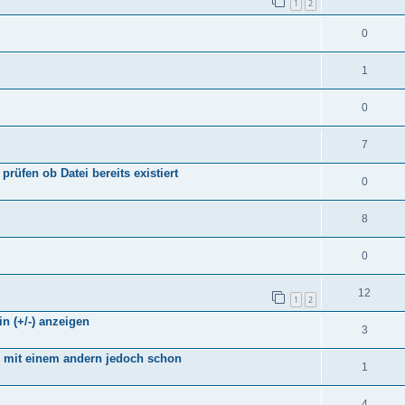
1
2
0
1
0
7
üfen ob Datei bereits existiert
0
8
0
12
1
2
 in (+/-) anzeigen
3
, mit einem andern jedoch schon
1
4