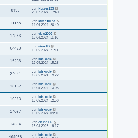
von
Nutzer123
8933
29.07.2024, 17:40
von
moselfuchs
11155
14.06.2024, 20:40
von
elsje2002
14583
13.06.2024, 11:10
von
Gres80
64428
16.05.2024, 21:11
von
bds-oldie
15236
12.05.2024, 15:28
von
bds-oldie
24641
12.05.2024, 13:22
von
bds-oldie
26152
12.05.2024, 13:03
von
bds-oldie
19283
10.05.2024, 12:56
von
bds-oldie
14087
10.05.2024, 09:01
von
elsje2002
14394
15.08.2023, 19:17
von
bds-oldie
465938