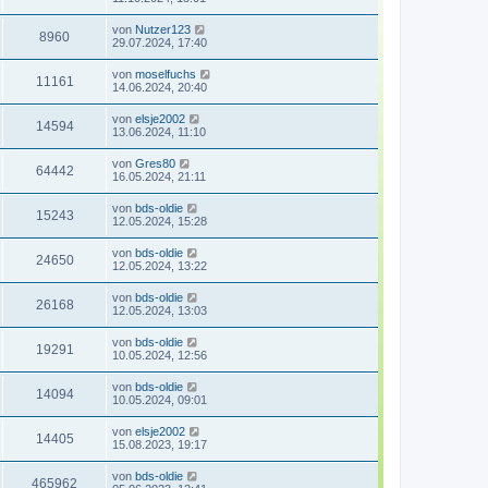
von
Nutzer123
8960
29.07.2024, 17:40
von
moselfuchs
11161
14.06.2024, 20:40
von
elsje2002
14594
13.06.2024, 11:10
von
Gres80
64442
16.05.2024, 21:11
von
bds-oldie
15243
12.05.2024, 15:28
von
bds-oldie
24650
12.05.2024, 13:22
von
bds-oldie
26168
12.05.2024, 13:03
von
bds-oldie
19291
10.05.2024, 12:56
von
bds-oldie
14094
10.05.2024, 09:01
von
elsje2002
14405
15.08.2023, 19:17
von
bds-oldie
465962