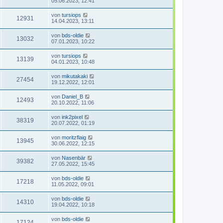
05.06.2023, 12:41
von
tursiops
12931
14.04.2023, 13:11
von
bds-oldie
13032
07.01.2023, 10:22
von
tursiops
13139
04.01.2023, 10:48
von
mikutakaki
27454
19.12.2022, 12:01
von
Daniel_B
12493
20.10.2022, 11:06
von
ink2pixel
38319
20.07.2022, 01:19
von
moritzflaig
13945
30.06.2022, 12:15
von
Nasenbär
39382
27.05.2022, 15:45
von
bds-oldie
17218
11.05.2022, 09:01
von
bds-oldie
14310
19.04.2022, 10:18
von
bds-oldie
17124