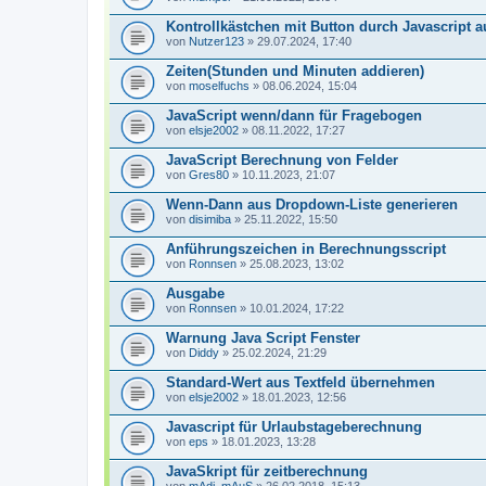
Kontrollkästchen mit Button durch Javascript 
von
Nutzer123
» 29.07.2024, 17:40
Zeiten(Stunden und Minuten addieren)
von
moselfuchs
» 08.06.2024, 15:04
JavaScript wenn/dann für Fragebogen
von
elsje2002
» 08.11.2022, 17:27
JavaScript Berechnung von Felder
von
Gres80
» 10.11.2023, 21:07
Wenn-Dann aus Dropdown-Liste generieren
von
disimiba
» 25.11.2022, 15:50
Anführungszeichen in Berechnungsscript
von
Ronnsen
» 25.08.2023, 13:02
Ausgabe
von
Ronnsen
» 10.01.2024, 17:22
Warnung Java Script Fenster
von
Diddy
» 25.02.2024, 21:29
Standard-Wert aus Textfeld übernehmen
von
elsje2002
» 18.01.2023, 12:56
Javascript für Urlaubstageberechnung
von
eps
» 18.01.2023, 13:28
JavaSkript für zeitberechnung