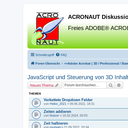
ACRONAUT Diskussio
Freies ADOBE® ACRO
Schnellzugriff
FAQ
Foren-Übersicht
<>
Adobe Acrobat ( 3D / Professional / Stand
JavaScript und Steuerung von 3D Inhal
Suche
Erw
Neues Thema
THEMEN
Verkettete Dropdown Felder
von
Heike_2021
» 09.06.2022, 18:31
Zeiten addieren
von
Nutzer
» 16.02.2024, 00:03
Zeit halbieren
von
mumpel
» 21.09.2022, 20:34