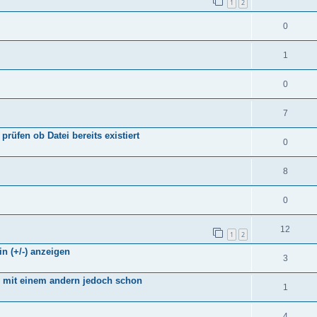
1
2
0
1
0
7
üfen ob Datei bereits existiert
0
8
0
12
1
2
 in (+/-) anzeigen
3
, mit einem andern jedoch schon
1
4