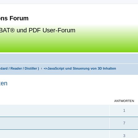
ns Forum
BAT® und PDF User-Forum
ard / Reader / Distiller )
<>
JavaScript und Steuerung von 3D Inhalten
ten
eiterte Suche
ANTWORTEN
1
7
3