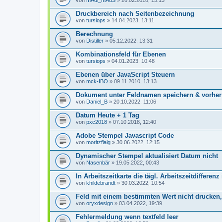
von
mAdi_mAuS
» 26.02.2018, 15:13
Druckbereich nach Seitenbezeichnung
von
tursiops
» 14.04.2023, 13:11
Berechnung
von
Distiller
» 05.12.2022, 13:31
Kombinationsfeld für Ebenen
von
tursiops
» 04.01.2023, 10:48
Ebenen über JavaScript Steuern
von
mck-IBO
» 09.11.2010, 13:13
Dokument unter Feldnamen speichern & vorher pr
von
Daniel_B
» 20.10.2022, 11:06
Datum Heute + 1 Tag
von
pxc2018
» 07.10.2018, 12:40
Adobe Stempel Javascript Code
von
moritzflaig
» 30.06.2022, 12:15
Dynamischer Stempel aktualisiert Datum nicht
von
Nasenbär
» 19.05.2022, 00:43
In Arbeitszeitkarte die tägl. Arbeitszeitdifferenz
von
khildebrandt
» 30.03.2022, 10:54
Feld mit einem bestimmten Wert nicht drucken
von
oryxdesign
» 03.04.2022, 19:39
Fehlermeldung wenn textfeld leer