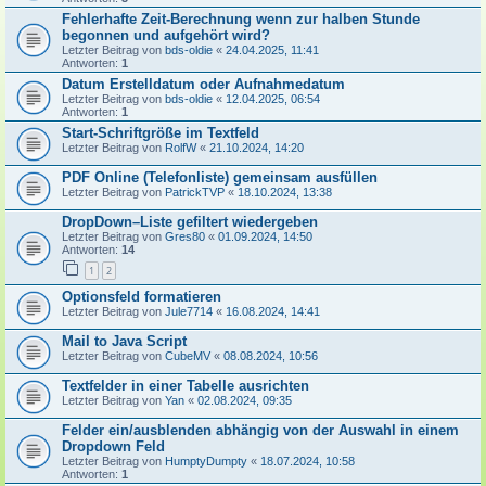
Fehlerhafte Zeit-Berechnung wenn zur halben Stunde
begonnen und aufgehört wird?
Letzter Beitrag von
bds-oldie
«
24.04.2025, 11:41
Antworten:
1
Datum Erstelldatum oder Aufnahmedatum
Letzter Beitrag von
bds-oldie
«
12.04.2025, 06:54
Antworten:
1
Start-Schriftgröße im Textfeld
Letzter Beitrag von
RolfW
«
21.10.2024, 14:20
PDF Online (Telefonliste) gemeinsam ausfüllen
Letzter Beitrag von
PatrickTVP
«
18.10.2024, 13:38
DropDown–Liste gefiltert wiedergeben
Letzter Beitrag von
Gres80
«
01.09.2024, 14:50
Antworten:
14
1
2
Optionsfeld formatieren
Letzter Beitrag von
Jule7714
«
16.08.2024, 14:41
Mail to Java Script
Letzter Beitrag von
CubeMV
«
08.08.2024, 10:56
Textfelder in einer Tabelle ausrichten
Letzter Beitrag von
Yan
«
02.08.2024, 09:35
Felder ein/ausblenden abhängig von der Auswahl in einem
Dropdown Feld
Letzter Beitrag von
HumptyDumpty
«
18.07.2024, 10:58
Antworten:
1