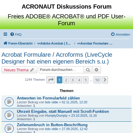
ACRONAUT Diskussions Forum
Freies ADOBE® ACROBAT® und PDF User-
Forum
FAQ
Anmelden
Foren-Übersicht
<>
Adobe Acrobat ( 3D / Professional / Standard / Reader / Distiller )
<>
Acrobat Formulare / Acroforms (LiveCycle Designer hat einen eigenen Bereich s.u.)
Acrobat Formulare / Acroforms (LiveCycle
Designer hat einen eigenen Bereich s.u.)
Suche
Erweiterte Suche
Neues Thema
Seite
1
von
50
1
2
3
4
5
50
Nächste
1244 Themen
…
Themen
Antworten im Formularfeld zählen
Letzter Beitrag von
bds-oldie
«
02.11.2025, 12:20
Antworten:
1
Uhrzeit Eingabe, statt Manuell mit Scroll-Funktion
Letzter Beitrag von
HumptyDumpty
«
23.10.2025, 11:16
Antworten:
1
Zeilenumbruch in Button-Beschriftung
Letzter Beitrag von
bds-oldie
«
27.08.2025, 12:42
Antworten:
3