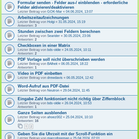
Formular senden - Felder aus-/ einblenden - erforderliche
Felder aktivieren/deaktivieren
Letzter Beitrag von
GOK-Mar
«
04.06.2024, 13:07
Arbeitszeitaufzeichnungen
Letzter Beitrag von
Holgi
«
31.05.2024, 15:19
Antworten:
3
Stunden zwischen zwei Feldern berechnen
Letzter Beitrag von
Searider
«
30.05.2024, 23:06
Antworten:
2
Checkboxen in einer Matrix
Letzter Beitrag von
bds-oldie
«
24.05.2024, 10:11
Antworten:
2
PDF Vorlage soll nicht überschrieben werden
Letzter Beitrag von
BAlheit
«
06.05.2024, 18:22
Antworten:
1
Video in PDF einbetten
Letzter Beitrag von
drewdavis
«
06.05.2024, 12:42
Word-Aufruf aus PDF-Datei
Letzter Beitrag von
Neutron
«
29.04.2024, 11:45
Eingabe Zahl funktioniert nicht richtig über Ziffernblock
Letzter Beitrag von
bds-oldie
«
26.04.2024, 10:53
Antworten:
1
Ganze Seiten ausblenden
Letzter Beitrag von
ahoez002
«
25.04.2024, 10:10
Antworten:
16
1
2
Geben Sie die Uhrzeit mit der Scroll-Funktion ein
Letzter Beitrag von
marcofreeman
«
25.04.2024, 07:01