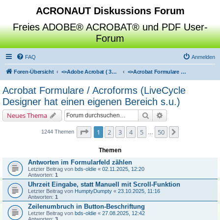
ACRONAUT Diskussions Forum
Freies ADOBE® ACROBAT® und PDF User-
Forum
FAQ
Anmelden
Foren-Übersicht
<>
Adobe Acrobat ( 3D / Professional / Standard / Reader / Distiller )
<>
Acrobat Formulare / Acroforms (LiveCycle Designer hat einen eigenen Bereich s.u.)
Acrobat Formulare / Acroforms (LiveCycle
Designer hat einen eigenen Bereich s.u.)
Suche
Erweiterte Suche
Neues Thema
Seite
1
von
50
1
2
3
4
5
50
Nächste
1244 Themen
…
Themen
Antworten im Formularfeld zählen
Letzter Beitrag von
bds-oldie
«
02.11.2025, 12:20
Antworten:
1
Uhrzeit Eingabe, statt Manuell mit Scroll-Funktion
Letzter Beitrag von
HumptyDumpty
«
23.10.2025, 11:16
Antworten:
1
Zeilenumbruch in Button-Beschriftung
Letzter Beitrag von
bds-oldie
«
27.08.2025, 12:42
Antworten:
3