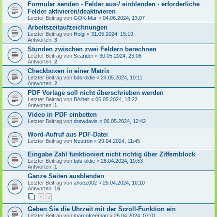
Formular senden - Felder aus-/ einblenden - erforderliche
Felder aktivieren/deaktivieren
Letzter Beitrag von
GOK-Mar
«
04.06.2024, 13:07
Arbeitszeitaufzeichnungen
Letzter Beitrag von
Holgi
«
31.05.2024, 15:19
Antworten:
3
Stunden zwischen zwei Feldern berechnen
Letzter Beitrag von
Searider
«
30.05.2024, 23:06
Antworten:
2
Checkboxen in einer Matrix
Letzter Beitrag von
bds-oldie
«
24.05.2024, 10:11
Antworten:
2
PDF Vorlage soll nicht überschrieben werden
Letzter Beitrag von
BAlheit
«
06.05.2024, 18:22
Antworten:
1
Video in PDF einbetten
Letzter Beitrag von
drewdavis
«
06.05.2024, 12:42
Word-Aufruf aus PDF-Datei
Letzter Beitrag von
Neutron
«
29.04.2024, 11:45
Eingabe Zahl funktioniert nicht richtig über Ziffernblock
Letzter Beitrag von
bds-oldie
«
26.04.2024, 10:53
Antworten:
1
Ganze Seiten ausblenden
Letzter Beitrag von
ahoez002
«
25.04.2024, 10:10
Antworten:
16
1
2
Geben Sie die Uhrzeit mit der Scroll-Funktion ein
Letzter Beitrag von
marcofreeman
«
25.04.2024, 07:01