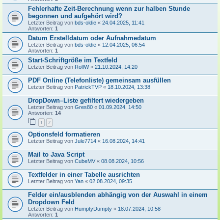
Fehlerhafte Zeit-Berechnung wenn zur halben Stunde
begonnen und aufgehört wird?
Letzter Beitrag von
bds-oldie
«
24.04.2025, 11:41
Antworten:
1
Datum Erstelldatum oder Aufnahmedatum
Letzter Beitrag von
bds-oldie
«
12.04.2025, 06:54
Antworten:
1
Start-Schriftgröße im Textfeld
Letzter Beitrag von
RolfW
«
21.10.2024, 14:20
PDF Online (Telefonliste) gemeinsam ausfüllen
Letzter Beitrag von
PatrickTVP
«
18.10.2024, 13:38
DropDown–Liste gefiltert wiedergeben
Letzter Beitrag von
Gres80
«
01.09.2024, 14:50
Antworten:
14
1
2
Optionsfeld formatieren
Letzter Beitrag von
Jule7714
«
16.08.2024, 14:41
Mail to Java Script
Letzter Beitrag von
CubeMV
«
08.08.2024, 10:56
Textfelder in einer Tabelle ausrichten
Letzter Beitrag von
Yan
«
02.08.2024, 09:35
Felder ein/ausblenden abhängig von der Auswahl in einem
Dropdown Feld
Letzter Beitrag von
HumptyDumpty
«
18.07.2024, 10:58
Antworten:
1