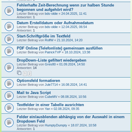
Fehlerhafte Zeit-Berechnung wenn zur halben Stunde
begonnen und aufgehört wird?
Letzter Beitrag von
bds-oldie
«
24.04.2025, 11:41
Antworten:
1
Datum Erstelldatum oder Aufnahmedatum
Letzter Beitrag von
bds-oldie
«
12.04.2025, 06:54
Antworten:
1
Start-Schriftgröße im Textfeld
Letzter Beitrag von
RolfW
«
21.10.2024, 14:20
PDF Online (Telefonliste) gemeinsam ausfüllen
Letzter Beitrag von
PatrickTVP
«
18.10.2024, 13:38
DropDown–Liste gefiltert wiedergeben
Letzter Beitrag von
Gres80
«
01.09.2024, 14:50
Antworten:
14
1
2
Optionsfeld formatieren
Letzter Beitrag von
Jule7714
«
16.08.2024, 14:41
Mail to Java Script
Letzter Beitrag von
CubeMV
«
08.08.2024, 10:56
Textfelder in einer Tabelle ausrichten
Letzter Beitrag von
Yan
«
02.08.2024, 09:35
Felder ein/ausblenden abhängig von der Auswahl in einem
Dropdown Feld
Letzter Beitrag von
HumptyDumpty
«
18.07.2024, 10:58
Antworten:
1