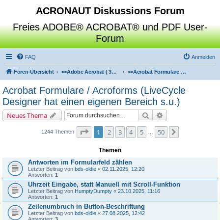
ACRONAUT Diskussions Forum
Freies ADOBE® ACROBAT® und PDF User-
Forum
FAQ
Anmelden
Foren-Übersicht
<>
Adobe Acrobat ( 3D / Professional / Standard / Reader / Distiller )
<>
Acrobat Formulare / Acroforms (LiveCycle Designer hat einen eigenen Bereich s.u.)
Acrobat Formulare / Acroforms (LiveCycle
Designer hat einen eigenen Bereich s.u.)
Suche
Erweiterte Suche
Neues Thema
Seite
1
von
50
1
2
3
4
5
50
Nächste
1244 Themen
…
Themen
Antworten im Formularfeld zählen
Letzter Beitrag von
bds-oldie
«
02.11.2025, 12:20
Antworten:
1
Uhrzeit Eingabe, statt Manuell mit Scroll-Funktion
Letzter Beitrag von
HumptyDumpty
«
23.10.2025, 11:16
Antworten:
1
Zeilenumbruch in Button-Beschriftung
Letzter Beitrag von
bds-oldie
«
27.08.2025, 12:42
Antworten:
3