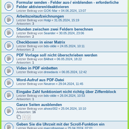
Formular senden - Felder aus-/ einblenden - erforderliche
Felder aktivieren/deaktivieren
Letzter Beitrag von
GOK-Mar
«
04.06.2024, 13:07
Arbeitszeitaufzeichnungen
Letzter Beitrag von
Holgi
«
31.05.2024, 15:19
Antworten:
3
Stunden zwischen zwei Feldern berechnen
Letzter Beitrag von
Searider
«
30.05.2024, 23:06
Antworten:
2
Checkboxen in einer Matrix
Letzter Beitrag von
bds-oldie
«
24.05.2024, 10:11
Antworten:
2
PDF Vorlage soll nicht überschrieben werden
Letzter Beitrag von
BAlheit
«
06.05.2024, 18:22
Antworten:
1
Video in PDF einbetten
Letzter Beitrag von
drewdavis
«
06.05.2024, 12:42
Word-Aufruf aus PDF-Datei
Letzter Beitrag von
Neutron
«
29.04.2024, 11:45
Eingabe Zahl funktioniert nicht richtig über Ziffernblock
Letzter Beitrag von
bds-oldie
«
26.04.2024, 10:53
Antworten:
1
Ganze Seiten ausblenden
Letzter Beitrag von
ahoez002
«
25.04.2024, 10:10
Antworten:
16
1
2
Geben Sie die Uhrzeit mit der Scroll-Funktion ein
Letzter Beitrag von
marcofreeman
«
25.04.2024, 07:01