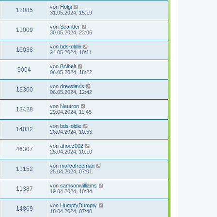
von
Holgi
12085
31.05.2024, 15:19
von
Searider
11009
30.05.2024, 23:06
von
bds-oldie
10038
24.05.2024, 10:11
von
BAlheit
9004
06.05.2024, 18:22
von
drewdavis
13300
06.05.2024, 12:42
von
Neutron
13428
29.04.2024, 11:45
von
bds-oldie
14032
26.04.2024, 10:53
von
ahoez002
46307
25.04.2024, 10:10
von
marcofreeman
11152
25.04.2024, 07:01
von
samsonwilliams
11387
19.04.2024, 10:34
von
HumptyDumpty
14869
18.04.2024, 07:40