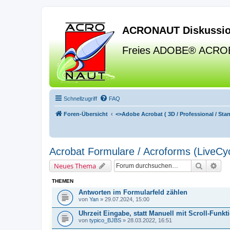
ACRONAUT Diskussio
Freies ADOBE® ACRO
Schnellzugriff
FAQ
Foren-Übersicht
<>
Adobe Acrobat ( 3D / Professional / Stand
Acrobat Formulare / Acroforms (LiveCyc
Suche
Erw
Neues Thema
THEMEN
Antworten im Formularfeld zählen
von
Yan
» 29.07.2024, 15:00
Uhrzeit Eingabe, statt Manuell mit Scroll-Funkt
von
typico_BJBS
» 28.03.2022, 16:51