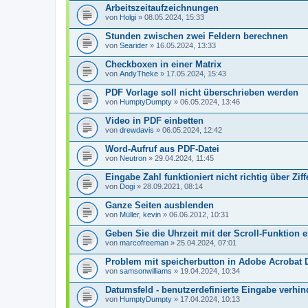
Arbeitszeitaufzeichnungen
von
Holgi
» 08.05.2024, 15:33
Stunden zwischen zwei Feldern berechnen
von
Searider
» 16.05.2024, 13:33
Checkboxen in einer Matrix
von
AndyTheke
» 17.05.2024, 15:43
PDF Vorlage soll nicht überschrieben werden
von
HumptyDumpty
» 06.05.2024, 13:46
Video in PDF einbetten
von
drewdavis
» 06.05.2024, 12:42
Word-Aufruf aus PDF-Datei
von
Neutron
» 29.04.2024, 11:45
Eingabe Zahl funktioniert nicht richtig über Zif
von
Dogi
» 28.09.2021, 08:14
Ganze Seiten ausblenden
von
Müller, kevin
» 06.06.2012, 10:31
Geben Sie die Uhrzeit mit der Scroll-Funktion e
von
marcofreeman
» 25.04.2024, 07:01
Problem mit speicherbutton in Adobe Acrobat 
von
samsonwilliams
» 19.04.2024, 10:34
Datumsfeld - benutzerdefinierte Eingabe verhi
von
HumptyDumpty
» 17.04.2024, 10:13