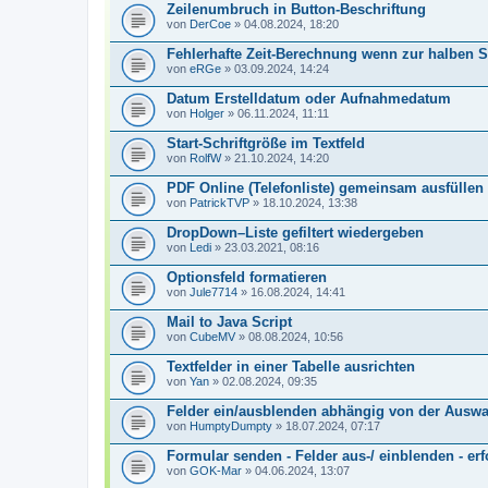
Zeilenumbruch in Button-Beschriftung
von
DerCoe
» 04.08.2024, 18:20
Fehlerhafte Zeit-Berechnung wenn zur halben 
von
eRGe
» 03.09.2024, 14:24
Datum Erstelldatum oder Aufnahmedatum
von
Holger
» 06.11.2024, 11:11
Start-Schriftgröße im Textfeld
von
RolfW
» 21.10.2024, 14:20
PDF Online (Telefonliste) gemeinsam ausfüllen
von
PatrickTVP
» 18.10.2024, 13:38
DropDown–Liste gefiltert wiedergeben
von
Ledi
» 23.03.2021, 08:16
Optionsfeld formatieren
von
Jule7714
» 16.08.2024, 14:41
Mail to Java Script
von
CubeMV
» 08.08.2024, 10:56
Textfelder in einer Tabelle ausrichten
von
Yan
» 02.08.2024, 09:35
Felder ein/ausblenden abhängig von der Ausw
von
HumptyDumpty
» 18.07.2024, 07:17
Formular senden - Felder aus-/ einblenden - erf
von
GOK-Mar
» 04.06.2024, 13:07