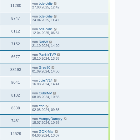
von
bds-oldie
11280
27.08.2025, 12:42
von
bds-oldie
8747
24.04.2025, 11:41
von
bds-oldie
6112
12.04.2025, 06:54
von
RolfW
7152
21.10.2024, 14:20
von
PatrickTVP
6677
18.10.2024, 13:38
von
Gres80
33193
01.09.2024, 14:50
von
Jule7714
8041
16.08.2024, 14:41
von
CubeMV
8102
08.08.2024, 10:56
von
Yan
8338
02.08.2024, 09:35
von
HumptyDumpty
7461
18.07.2024, 10:58
von
GOK-Mar
14529
04.06.2024, 13:07