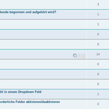
3
Stunde begonnen und aufgehört wird?
1
1
0
0
14
1
2
0
0
0
ahl in einem Dropdown Feld
1
orderliche Felder aktivieren/deaktivieren
0