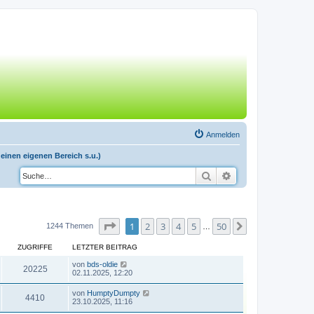
Anmelden
einen eigenen Bereich s.u.)
Suche
Erweiterte Suche
Seite
1
von
50
1
2
3
4
5
50
Nächste
1244 Themen
…
ZUGRIFFE
LETZTER BEITRAG
von
bds-oldie
20225
02.11.2025, 12:20
von
HumptyDumpty
4410
23.10.2025, 11:16