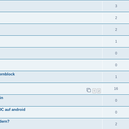
3
2
2
1
0
0
fernblock
1
16
1
2
in
0
DC auf android
0
ndern?
2