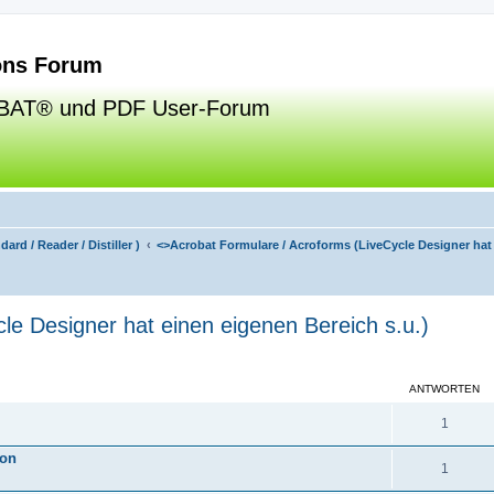
ns Forum
BAT® und PDF User-Forum
ard / Reader / Distiller )
<>
Acrobat Formulare / Acroforms (LiveCycle Designer hat 
le Designer hat einen eigenen Bereich s.u.)
eiterte Suche
ANTWORTEN
1
ion
1