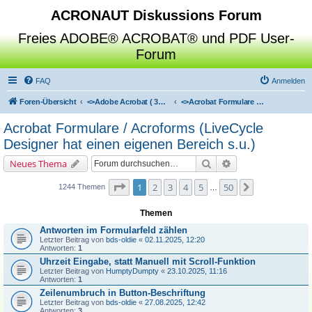
ACRONAUT Diskussions Forum
Freies ADOBE® ACROBAT® und PDF User-
Forum
FAQ
Anmelden
Foren-Übersicht
<>
Adobe Acrobat ( 3D / Professional / Standard / Reader / Distiller )
<>
Acrobat Formulare / Acroforms (LiveCycle Designer hat einen eigenen Bereich s.u.)
Acrobat Formulare / Acroforms (LiveCycle
Designer hat einen eigenen Bereich s.u.)
Suche
Erweiterte Suche
Neues Thema
Seite
1
von
50
1
2
3
4
5
50
Nächste
1244 Themen
…
Themen
Antworten im Formularfeld zählen
Letzter Beitrag von
bds-oldie
«
02.11.2025, 12:20
Antworten:
1
Uhrzeit Eingabe, statt Manuell mit Scroll-Funktion
Letzter Beitrag von
HumptyDumpty
«
23.10.2025, 11:16
Antworten:
1
Zeilenumbruch in Button-Beschriftung
Letzter Beitrag von
bds-oldie
«
27.08.2025, 12:42
Antworten:
3