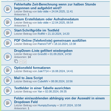
Fehlerhafte Zeit-Berechnung wenn zur halben Stunde
begonnen und aufgehört wird?
Letzter Beitrag von
bds-oldie
«
24.04.2025, 11:41
Antworten:
1
Datum Erstelldatum oder Aufnahmedatum
Letzter Beitrag von
bds-oldie
«
12.04.2025, 06:54
Antworten:
1
Start-Schriftgröße im Textfeld
Letzter Beitrag von
RolfW
«
21.10.2024, 14:20
PDF Online (Telefonliste) gemeinsam ausfüllen
Letzter Beitrag von
PatrickTVP
«
18.10.2024, 13:38
DropDown–Liste gefiltert wiedergeben
Letzter Beitrag von
Gres80
«
01.09.2024, 14:50
Antworten:
14
1
2
Optionsfeld formatieren
Letzter Beitrag von
Jule7714
«
16.08.2024, 14:41
Mail to Java Script
Letzter Beitrag von
CubeMV
«
08.08.2024, 10:56
Textfelder in einer Tabelle ausrichten
Letzter Beitrag von
Yan
«
02.08.2024, 09:35
Felder ein/ausblenden abhängig von der Auswahl in einem
Dropdown Feld
Letzter Beitrag von
HumptyDumpty
«
18.07.2024, 10:58
Antworten:
1