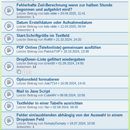
Fehlerhafte Zeit-Berechnung wenn zur halben Stunde
begonnen und aufgehört wird?
Letzter Beitrag von
bds-oldie
«
24.04.2025, 11:41
Antworten:
1
Datum Erstelldatum oder Aufnahmedatum
Letzter Beitrag von
bds-oldie
«
12.04.2025, 06:54
Antworten:
1
Start-Schriftgröße im Textfeld
Letzter Beitrag von
RolfW
«
21.10.2024, 14:20
PDF Online (Telefonliste) gemeinsam ausfüllen
Letzter Beitrag von
PatrickTVP
«
18.10.2024, 13:38
DropDown–Liste gefiltert wiedergeben
Letzter Beitrag von
Gres80
«
01.09.2024, 14:50
Antworten:
14
1
2
Optionsfeld formatieren
Letzter Beitrag von
Jule7714
«
16.08.2024, 14:41
Mail to Java Script
Letzter Beitrag von
CubeMV
«
08.08.2024, 10:56
Textfelder in einer Tabelle ausrichten
Letzter Beitrag von
Yan
«
02.08.2024, 09:35
Felder ein/ausblenden abhängig von der Auswahl in einem
Dropdown Feld
Letzter Beitrag von
HumptyDumpty
«
18.07.2024, 10:58
Antworten:
1