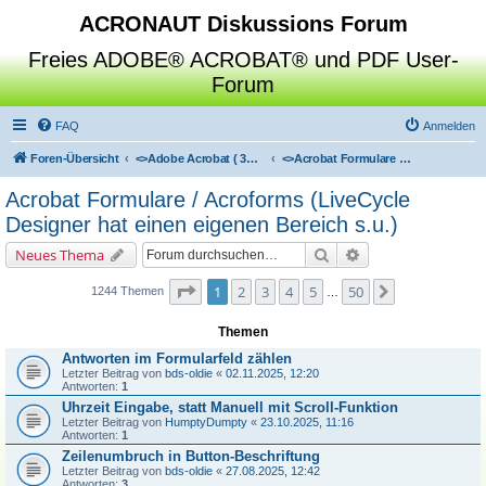
ACRONAUT Diskussions Forum
Freies ADOBE® ACROBAT® und PDF User-
Forum
FAQ
Anmelden
Foren-Übersicht
<>
Adobe Acrobat ( 3D / Professional / Standard / Reader / Distiller )
<>
Acrobat Formulare / Acroforms (LiveCycle Designer hat einen eigenen Bereich s.u.)
Acrobat Formulare / Acroforms (LiveCycle
Designer hat einen eigenen Bereich s.u.)
Suche
Erweiterte Suche
Neues Thema
Seite
1
von
50
1
2
3
4
5
50
Nächste
1244 Themen
…
Themen
Antworten im Formularfeld zählen
Letzter Beitrag von
bds-oldie
«
02.11.2025, 12:20
Antworten:
1
Uhrzeit Eingabe, statt Manuell mit Scroll-Funktion
Letzter Beitrag von
HumptyDumpty
«
23.10.2025, 11:16
Antworten:
1
Zeilenumbruch in Button-Beschriftung
Letzter Beitrag von
bds-oldie
«
27.08.2025, 12:42
Antworten:
3