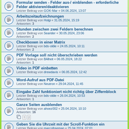
Formular senden - Felder aus-/ einblenden - erforderliche
Felder aktivieren/deaktivieren
Letzter Beitrag von
GOK-Mar
«
04.06.2024, 13:07
Arbeitszeitaufzeichnungen
Letzter Beitrag von
Holgi
«
31.05.2024, 15:19
Antworten:
3
Stunden zwischen zwei Feldern berechnen
Letzter Beitrag von
Searider
«
30.05.2024, 23:06
Antworten:
2
Checkboxen in einer Matrix
Letzter Beitrag von
bds-oldie
«
24.05.2024, 10:11
Antworten:
2
PDF Vorlage soll nicht überschrieben werden
Letzter Beitrag von
BAlheit
«
06.05.2024, 18:22
Antworten:
1
Video in PDF einbetten
Letzter Beitrag von
drewdavis
«
06.05.2024, 12:42
Word-Aufruf aus PDF-Datei
Letzter Beitrag von
Neutron
«
29.04.2024, 11:45
Eingabe Zahl funktioniert nicht richtig über Ziffernblock
Letzter Beitrag von
bds-oldie
«
26.04.2024, 10:53
Antworten:
1
Ganze Seiten ausblenden
Letzter Beitrag von
ahoez002
«
25.04.2024, 10:10
Antworten:
16
1
2
Geben Sie die Uhrzeit mit der Scroll-Funktion ein
Letzter Beitrag von
marcofreeman
«
25.04.2024, 07:01