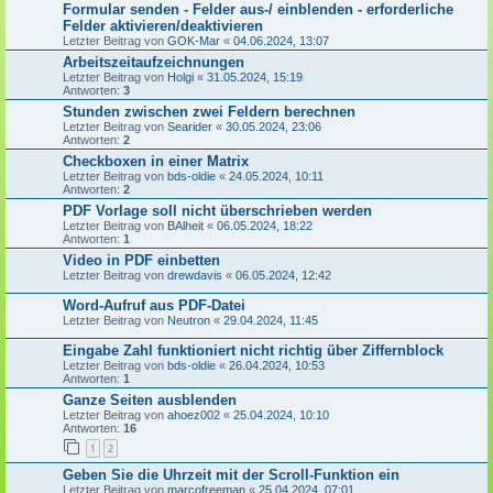
Formular senden - Felder aus-/ einblenden - erforderliche
Felder aktivieren/deaktivieren
Letzter Beitrag von
GOK-Mar
«
04.06.2024, 13:07
Arbeitszeitaufzeichnungen
Letzter Beitrag von
Holgi
«
31.05.2024, 15:19
Antworten:
3
Stunden zwischen zwei Feldern berechnen
Letzter Beitrag von
Searider
«
30.05.2024, 23:06
Antworten:
2
Checkboxen in einer Matrix
Letzter Beitrag von
bds-oldie
«
24.05.2024, 10:11
Antworten:
2
PDF Vorlage soll nicht überschrieben werden
Letzter Beitrag von
BAlheit
«
06.05.2024, 18:22
Antworten:
1
Video in PDF einbetten
Letzter Beitrag von
drewdavis
«
06.05.2024, 12:42
Word-Aufruf aus PDF-Datei
Letzter Beitrag von
Neutron
«
29.04.2024, 11:45
Eingabe Zahl funktioniert nicht richtig über Ziffernblock
Letzter Beitrag von
bds-oldie
«
26.04.2024, 10:53
Antworten:
1
Ganze Seiten ausblenden
Letzter Beitrag von
ahoez002
«
25.04.2024, 10:10
Antworten:
16
1
2
Geben Sie die Uhrzeit mit der Scroll-Funktion ein
Letzter Beitrag von
marcofreeman
«
25.04.2024, 07:01