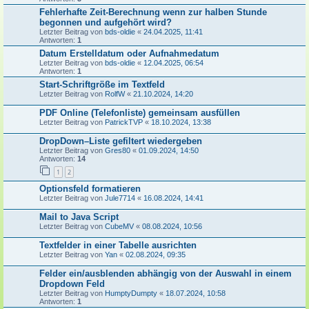
Fehlerhafte Zeit-Berechnung wenn zur halben Stunde
begonnen und aufgehört wird?
Letzter Beitrag von
bds-oldie
«
24.04.2025, 11:41
Antworten:
1
Datum Erstelldatum oder Aufnahmedatum
Letzter Beitrag von
bds-oldie
«
12.04.2025, 06:54
Antworten:
1
Start-Schriftgröße im Textfeld
Letzter Beitrag von
RolfW
«
21.10.2024, 14:20
PDF Online (Telefonliste) gemeinsam ausfüllen
Letzter Beitrag von
PatrickTVP
«
18.10.2024, 13:38
DropDown–Liste gefiltert wiedergeben
Letzter Beitrag von
Gres80
«
01.09.2024, 14:50
Antworten:
14
1
2
Optionsfeld formatieren
Letzter Beitrag von
Jule7714
«
16.08.2024, 14:41
Mail to Java Script
Letzter Beitrag von
CubeMV
«
08.08.2024, 10:56
Textfelder in einer Tabelle ausrichten
Letzter Beitrag von
Yan
«
02.08.2024, 09:35
Felder ein/ausblenden abhängig von der Auswahl in einem
Dropdown Feld
Letzter Beitrag von
HumptyDumpty
«
18.07.2024, 10:58
Antworten:
1