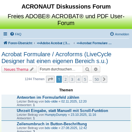
ACRONAUT Diskussions Forum
Freies ADOBE® ACROBAT® und PDF User-
Forum
FAQ
Anmelden
Foren-Übersicht
<>
Adobe Acrobat ( 3D / Professional / Standard / Reader / Distiller )
<>
Acrobat Formulare / Acroforms (LiveCycle Designer hat einen eigenen Bereich s.u.)
Acrobat Formulare / Acroforms (LiveCycle
Designer hat einen eigenen Bereich s.u.)
Suche
Erweiterte Suche
Neues Thema
Seite
1
von
50
1
2
3
4
5
50
Nächste
1244 Themen
…
Themen
Antworten im Formularfeld zählen
Letzter Beitrag von
bds-oldie
«
02.11.2025, 12:20
Antworten:
1
Uhrzeit Eingabe, statt Manuell mit Scroll-Funktion
Letzter Beitrag von
HumptyDumpty
«
23.10.2025, 11:16
Antworten:
1
Zeilenumbruch in Button-Beschriftung
Letzter Beitrag von
bds-oldie
«
27.08.2025, 12:42
Antworten:
3