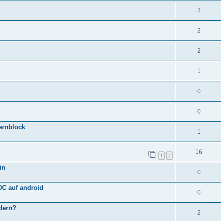
3
2
2
1
0
0
fernblock
1
16
1
2
in
0
DC auf android
0
ndern?
2