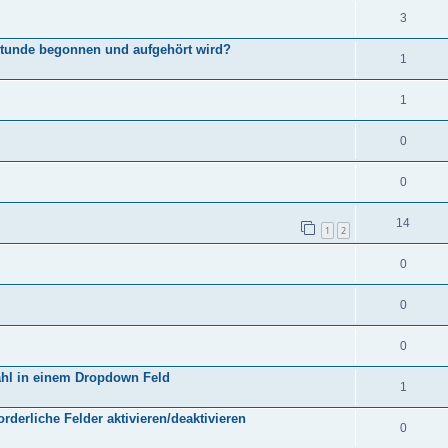
3
Stunde begonnen und aufgehört wird?
1
1
0
0
14
1
2
0
0
0
ahl in einem Dropdown Feld
1
orderliche Felder aktivieren/deaktivieren
0