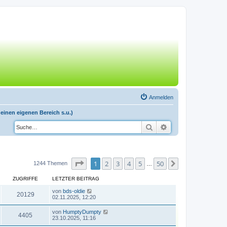
Anmelden
einen eigenen Bereich s.u.)
Suche
Erweiterte Suche
Seite
1
von
50
1
2
3
4
5
50
Nächste
1244 Themen
…
ZUGRIFFE
LETZTER BEITRAG
von
bds-oldie
20129
02.11.2025, 12:20
von
HumptyDumpty
4405
23.10.2025, 11:16