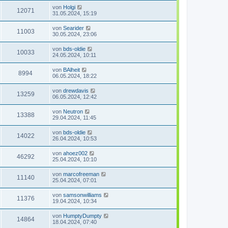
von
Holgi
12071
31.05.2024, 15:19
von
Searider
11003
30.05.2024, 23:06
von
bds-oldie
10033
24.05.2024, 10:11
von
BAlheit
8994
06.05.2024, 18:22
von
drewdavis
13259
06.05.2024, 12:42
von
Neutron
13388
29.04.2024, 11:45
von
bds-oldie
14022
26.04.2024, 10:53
von
ahoez002
46292
25.04.2024, 10:10
von
marcofreeman
11140
25.04.2024, 07:01
von
samsonwilliams
11376
19.04.2024, 10:34
von
HumptyDumpty
14864
18.04.2024, 07:40