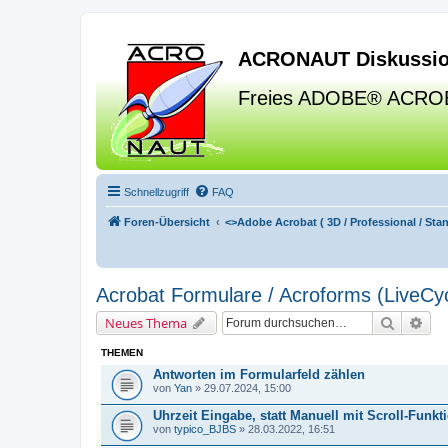
ACRONAUT Diskussio
Freies ADOBE® ACRO
Schnellzugriff
FAQ
Foren-Übersicht
<>
Adobe Acrobat ( 3D / Professional / Stand
Acrobat Formulare / Acroforms (LiveCyc
Suche
Erw
Neues Thema
THEMEN
Antworten im Formularfeld zählen
von
Yan
» 29.07.2024, 15:00
Uhrzeit Eingabe, statt Manuell mit Scroll-Funkt
von
typico_BJBS
» 28.03.2022, 16:51