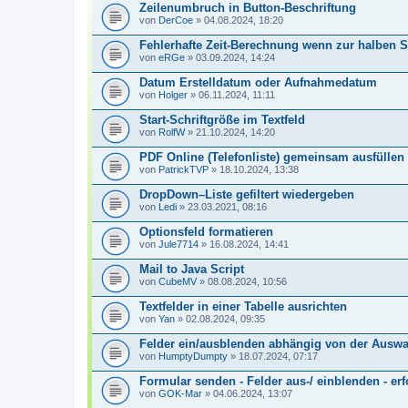
Zeilenumbruch in Button-Beschriftung
von
DerCoe
» 04.08.2024, 18:20
Fehlerhafte Zeit-Berechnung wenn zur halben 
von
eRGe
» 03.09.2024, 14:24
Datum Erstelldatum oder Aufnahmedatum
von
Holger
» 06.11.2024, 11:11
Start-Schriftgröße im Textfeld
von
RolfW
» 21.10.2024, 14:20
PDF Online (Telefonliste) gemeinsam ausfüllen
von
PatrickTVP
» 18.10.2024, 13:38
DropDown–Liste gefiltert wiedergeben
von
Ledi
» 23.03.2021, 08:16
Optionsfeld formatieren
von
Jule7714
» 16.08.2024, 14:41
Mail to Java Script
von
CubeMV
» 08.08.2024, 10:56
Textfelder in einer Tabelle ausrichten
von
Yan
» 02.08.2024, 09:35
Felder ein/ausblenden abhängig von der Ausw
von
HumptyDumpty
» 18.07.2024, 07:17
Formular senden - Felder aus-/ einblenden - erf
von
GOK-Mar
» 04.06.2024, 13:07