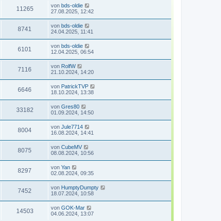
von
bds-oldie
11265
27.08.2025, 12:42
von
bds-oldie
8741
24.04.2025, 11:41
von
bds-oldie
6101
12.04.2025, 06:54
von
RolfW
7116
21.10.2024, 14:20
von
PatrickTVP
6646
18.10.2024, 13:38
von
Gres80
33182
01.09.2024, 14:50
von
Jule7714
8004
16.08.2024, 14:41
von
CubeMV
8075
08.08.2024, 10:56
von
Yan
8297
02.08.2024, 09:35
von
HumptyDumpty
7452
18.07.2024, 10:58
von
GOK-Mar
14503
04.06.2024, 13:07