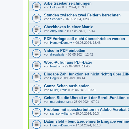
Arbeitszeitaufzeichnungen
von
Holgi
» 08.05.2024, 15:33
Stunden zwischen zwei Feldern berechnen
von
Searider
» 16.05.2024, 13:33
Checkboxen in einer Matrix
von
AndyTheke
» 17.05.2024, 15:43
PDF Vorlage soll nicht überschrieben werden
von
HumptyDumpty
» 06.05.2024, 13:46
Video in PDF einbetten
von
drewdavis
» 06.05.2024, 12:42
Word-Aufruf aus PDF-Datei
von
Neutron
» 29.04.2024, 11:45
Eingabe Zahl funktioniert nicht richtig über Zif
von
Dogi
» 28.09.2021, 08:14
Ganze Seiten ausblenden
von
Müller, kevin
» 06.06.2012, 10:31
Geben Sie die Uhrzeit mit der Scroll-Funktion e
von
marcofreeman
» 25.04.2024, 07:01
Problem mit speicherbutton in Adobe Acrobat 
von
samsonwilliams
» 19.04.2024, 10:34
Datumsfeld - benutzerdefinierte Eingabe verhi
von
HumptyDumpty
» 17.04.2024, 10:13