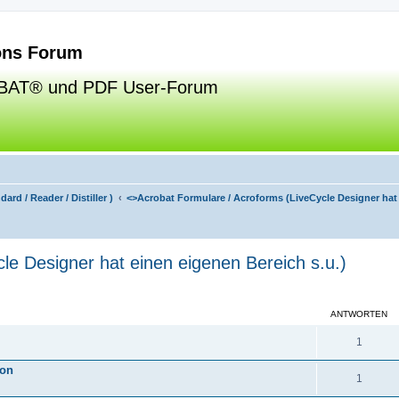
ns Forum
BAT® und PDF User-Forum
ard / Reader / Distiller )
<>
Acrobat Formulare / Acroforms (LiveCycle Designer hat 
le Designer hat einen eigenen Bereich s.u.)
eiterte Suche
ANTWORTEN
1
ion
1