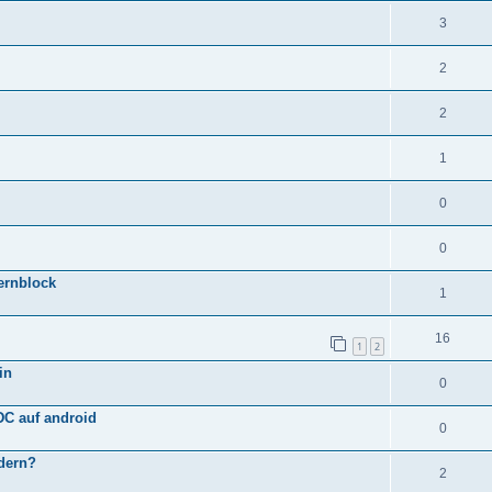
3
2
2
1
0
0
fernblock
1
16
1
2
in
0
DC auf android
0
ndern?
2