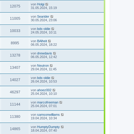
von
Holgi
12075
31.05.2024, 15:19
von
Searider
11005
30.05.2024, 23:06
von
bds-oldie
10033
24.05.2024, 10:11
von
BAlheit
8995
06.05.2024, 18:22
von
drewdavis
13278
06.05.2024, 12:42
von
Neutron
13407
29.04.2024, 11:45
von
bds-oldie
14027
26.04.2024, 10:53
von
ahoez002
46297
25.04.2024, 10:10
von
marcofreeman
11144
25.04.2024, 07:01
von
samsonwilliams
11380
19.04.2024, 10:34
von
HumptyDumpty
14865
18.04.2024, 07:40