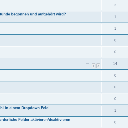
3
Stunde begonnen und aufgehört wird?
1
1
0
0
14
1
2
0
0
0
ahl in einem Dropdown Feld
1
orderliche Felder aktivieren/deaktivieren
0