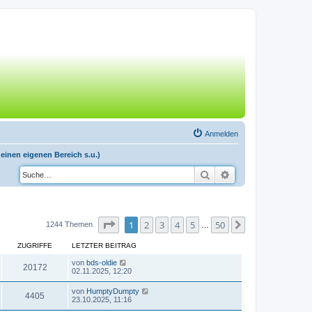
Anmelden
einen eigenen Bereich s.u.)
Suche
Erweiterte Suche
Seite
1
von
50
1
2
3
4
5
50
Nächste
1244 Themen
…
ZUGRIFFE
LETZTER BEITRAG
von
bds-oldie
20172
02.11.2025, 12:20
von
HumptyDumpty
4405
23.10.2025, 11:16