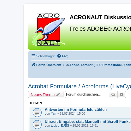
ACRONAUT Diskussio
Freies ADOBE® ACRO
Schnellzugriff
FAQ
Foren-Übersicht
<>
Adobe Acrobat ( 3D / Professional / Stand
Acrobat Formulare / Acroforms (LiveCyc
Suche
Erw
Neues Thema
THEMEN
Antworten im Formularfeld zählen
von
Yan
» 29.07.2024, 15:00
Uhrzeit Eingabe, statt Manuell mit Scroll-Funkt
von
typico_BJBS
» 28.03.2022, 16:51