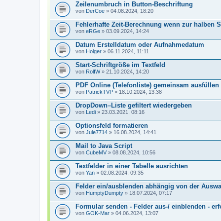
Zeilenumbruch in Button-Beschriftung
von
DerCoe
» 04.08.2024, 18:20
Fehlerhafte Zeit-Berechnung wenn zur halben 
von
eRGe
» 03.09.2024, 14:24
Datum Erstelldatum oder Aufnahmedatum
von
Holger
» 06.11.2024, 11:11
Start-Schriftgröße im Textfeld
von
RolfW
» 21.10.2024, 14:20
PDF Online (Telefonliste) gemeinsam ausfüllen
von
PatrickTVP
» 18.10.2024, 13:38
DropDown–Liste gefiltert wiedergeben
von
Ledi
» 23.03.2021, 08:16
Optionsfeld formatieren
von
Jule7714
» 16.08.2024, 14:41
Mail to Java Script
von
CubeMV
» 08.08.2024, 10:56
Textfelder in einer Tabelle ausrichten
von
Yan
» 02.08.2024, 09:35
Felder ein/ausblenden abhängig von der Ausw
von
HumptyDumpty
» 18.07.2024, 07:17
Formular senden - Felder aus-/ einblenden - erf
von
GOK-Mar
» 04.06.2024, 13:07