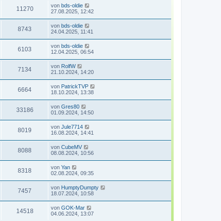
von
bds-oldie
11270
27.08.2025, 12:42
von
bds-oldie
8743
24.04.2025, 11:41
von
bds-oldie
6103
12.04.2025, 06:54
von
RolfW
7134
21.10.2024, 14:20
von
PatrickTVP
6664
18.10.2024, 13:38
von
Gres80
33186
01.09.2024, 14:50
von
Jule7714
8019
16.08.2024, 14:41
von
CubeMV
8088
08.08.2024, 10:56
von
Yan
8318
02.08.2024, 09:35
von
HumptyDumpty
7457
18.07.2024, 10:58
von
GOK-Mar
14518
04.06.2024, 13:07