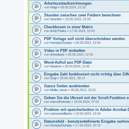
Arbeitszeitaufzeichnungen
von
Holgi
» 08.05.2024, 15:33
Stunden zwischen zwei Feldern berechnen
von
Searider
» 16.05.2024, 13:33
Checkboxen in einer Matrix
von
AndyTheke
» 17.05.2024, 15:43
PDF Vorlage soll nicht überschrieben werden
von
HumptyDumpty
» 06.05.2024, 13:46
Video in PDF einbetten
von
drewdavis
» 06.05.2024, 12:42
Word-Aufruf aus PDF-Datei
von
Neutron
» 29.04.2024, 11:45
Eingabe Zahl funktioniert nicht richtig über Zif
von
Dogi
» 28.09.2021, 08:14
Ganze Seiten ausblenden
von
Müller, kevin
» 06.06.2012, 10:31
Geben Sie die Uhrzeit mit der Scroll-Funktion e
von
marcofreeman
» 25.04.2024, 07:01
Problem mit speicherbutton in Adobe Acrobat 
von
samsonwilliams
» 19.04.2024, 10:34
Datumsfeld - benutzerdefinierte Eingabe verhi
von
HumptyDumpty
» 17.04.2024, 10:13