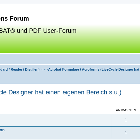
ns Forum
BAT® und PDF User-Forum
ard / Reader / Distiller )
<>
Acrobat Formulare / Acroforms (LiveCycle Designer hat 
le Designer hat einen eigenen Bereich s.u.)
eiterte Suche
ANTWORTEN
1
ion
1