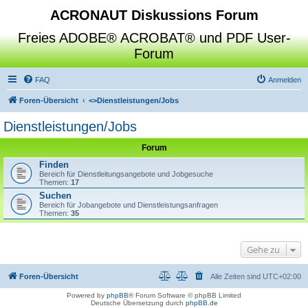
ACRONAUT Diskussions Forum
Freies ADOBE® ACROBAT® und PDF User-
Forum
FAQ
Anmelden
Foren-Übersicht
<>
Dienstleistungen/Jobs
Dienstleistungen/Jobs
Forum
Finden
Bereich für Dienstleitungsangebote und Jobgesuche
Themen:
17
Suchen
Bereich für Jobangebote und Dienstleistungsanfragen
Themen:
35
Gehe zu
Foren-Übersicht
Alle Zeiten sind
UTC+02:00
Powered by
phpBB
® Forum Software © phpBB Limited
Deutsche Übersetzung durch
phpBB.de