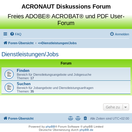
ACRONAUT Diskussions Forum
Freies ADOBE® ACROBAT® und PDF User-
Forum
FAQ
Anmelden
Foren-Übersicht
<>
Dienstleistungen/Jobs
Dienstleistungen/Jobs
Forum
Finden
Bereich für Dienstleitungsangebote und Jobgesuche
Themen:
17
Suchen
Bereich für Jobangebote und Dienstleistungsanfragen
Themen:
35
Gehe zu
Foren-Übersicht
Alle Zeiten sind
UTC+02:00
Powered by
phpBB
® Forum Software © phpBB Limited
Deutsche Übersetzung durch
phpBB.de