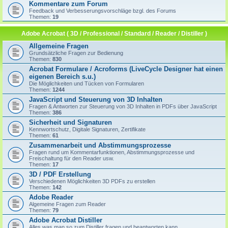
Kommentare zum Forum
Feedback und Verbesserungsvorschläge bzgl. des Forums
Themen:
19
Adobe Acrobat ( 3D / Professional / Standard / Reader / Distiller )
Allgemeine Fragen
Grundsätzliche Fragen zur Bedienung
Themen:
830
Acrobat Formulare / Acroforms (LiveCycle Designer hat einen
eigenen Bereich s.u.)
Die Möglichkeiten und Tücken von Formularen
Themen:
1244
JavaScript und Steuerung von 3D Inhalten
Fragen & Antworten zur Steuerung von 3D Inhalten in PDFs über JavaScript
Themen:
386
Sicherheit und Signaturen
Kennwortschutz, Digitale Signaturen, Zertifikate
Themen:
61
Zusammenarbeit und Abstimmungsprozesse
Fragen rund um Kommentarfunktionen, Abstimmungsprozesse und
Freischaltung für den Reader usw.
Themen:
17
3D / PDF Erstellung
Verschiedenen Möglichkeiten 3D PDFs zu erstellen
Themen:
142
Adobe Reader
Algemeine Fragen zum Reader
Themen:
79
Adobe Acrobat Distiller
Alles was man so zum Distiller fragen und beantworten kann