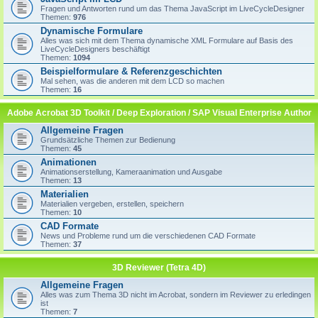
Fragen und Antworten rund um das Thema JavaScript im LiveCycleDesigner
Themen:
976
Dynamische Formulare
Alles was sich mit dem Thema dynamische XML Formulare auf Basis des
LiveCycleDesigners beschäftigt
Themen:
1094
Beispielformulare & Referenzgeschichten
Mal sehen, was die anderen mit dem LCD so machen
Themen:
16
Adobe Acrobat 3D Toolkit / Deep Exploration / SAP Visual Enterprise Author
Allgemeine Fragen
Grundsätzliche Themen zur Bedienung
Themen:
45
Animationen
Animationserstellung, Kameraanimation und Ausgabe
Themen:
13
Materialien
Materialien vergeben, erstellen, speichern
Themen:
10
CAD Formate
News und Probleme rund um die verschiedenen CAD Formate
Themen:
37
3D Reviewer (Tetra 4D)
Allgemeine Fragen
Alles was zum Thema 3D nicht im Acrobat, sondern im Reviewer zu erledingen
ist
Themen:
7