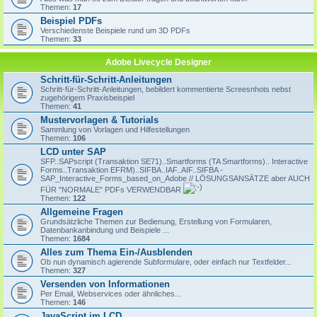
Themen:
17
Beispiel PDFs
Verschiedenste Beispiele rund um 3D PDFs
Themen:
33
Adobe Livecycle Designer
Schritt-für-Schritt-Anleitungen
Schritt-für-Schritt-Anleitungen, bebildert kommentierte Screesnhots nebst
zugehörigem Praxisbeispiel
Themen:
41
Mustervorlagen & Tutorials
Sammlung von Vorlagen und Hilfestellungen
Themen:
106
LCD unter SAP
SFP..SAPscript (Transaktion SE71)..Smartforms (TA Smartforms).. Interactive
Forms..Transaktion EFRM)..SIFBA..IAF..AIF..SIFBA -
SAP_Interactive_Forms_based_on_Adobe // LÖSUNGSANSÄTZE aber AUCH
FÜR "NORMALE" PDFs VERWENDBAR
Themen:
122
Allgemeine Fragen
Grundsätzliche Themen zur Bedienung, Erstellung von Formularen,
Datenbankanbindung und Beispiele ...
Themen:
1684
Alles zum Thema Ein-/Ausblenden
Ob nun dynamisch agierende Subformulare, oder einfach nur Textfelder...
Themen:
327
Versenden von Informationen
Per Email, Webservices oder ähnliches...
Themen:
146
JavaScript im LCD