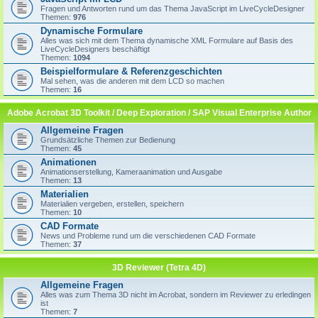
Fragen und Antworten rund um das Thema JavaScript im LiveCycleDesigner
Themen:
976
Dynamische Formulare
Alles was sich mit dem Thema dynamische XML Formulare auf Basis des
LiveCycleDesigners beschäftigt
Themen:
1094
Beispielformulare & Referenzgeschichten
Mal sehen, was die anderen mit dem LCD so machen
Themen:
16
Adobe Acrobat 3D Toolkit / Deep Exploration / SAP Visual Enterprise Author
Allgemeine Fragen
Grundsätzliche Themen zur Bedienung
Themen:
45
Animationen
Animationserstellung, Kameraanimation und Ausgabe
Themen:
13
Materialien
Materialien vergeben, erstellen, speichern
Themen:
10
CAD Formate
News und Probleme rund um die verschiedenen CAD Formate
Themen:
37
3D Reviewer (Tetra 4D)
Allgemeine Fragen
Alles was zum Thema 3D nicht im Acrobat, sondern im Reviewer zu erledingen
ist
Themen:
7