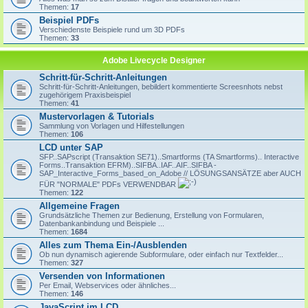
Themen:
17
Beispiel PDFs
Verschiedenste Beispiele rund um 3D PDFs
Themen:
33
Adobe Livecycle Designer
Schritt-für-Schritt-Anleitungen
Schritt-für-Schritt-Anleitungen, bebildert kommentierte Screesnhots nebst
zugehörigem Praxisbeispiel
Themen:
41
Mustervorlagen & Tutorials
Sammlung von Vorlagen und Hilfestellungen
Themen:
106
LCD unter SAP
SFP..SAPscript (Transaktion SE71)..Smartforms (TA Smartforms).. Interactive
Forms..Transaktion EFRM)..SIFBA..IAF..AIF..SIFBA -
SAP_Interactive_Forms_based_on_Adobe // LÖSUNGSANSÄTZE aber AUCH
FÜR "NORMALE" PDFs VERWENDBAR
Themen:
122
Allgemeine Fragen
Grundsätzliche Themen zur Bedienung, Erstellung von Formularen,
Datenbankanbindung und Beispiele ...
Themen:
1684
Alles zum Thema Ein-/Ausblenden
Ob nun dynamisch agierende Subformulare, oder einfach nur Textfelder...
Themen:
327
Versenden von Informationen
Per Email, Webservices oder ähnliches...
Themen:
146
JavaScript im LCD