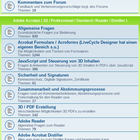
Kommentare zum Forum
Feedback und Verbesserungsvorschläge bzgl. des Forums
Themen:
19
Adobe Acrobat ( 3D / Professional / Standard / Reader / Distiller )
Allgemeine Fragen
Grundsätzliche Fragen zur Bedienung
Themen:
830
Acrobat Formulare / Acroforms (LiveCycle Designer hat einen
eigenen Bereich s.u.)
Die Möglichkeiten und Tücken von Formularen
Themen:
1244
JavaScript und Steuerung von 3D Inhalten
Fragen & Antworten zur Steuerung von 3D Inhalten in PDFs über JavaScript
Themen:
386
Sicherheit und Signaturen
Kennwortschutz, Digitale Signaturen, Zertifikate
Themen:
61
Zusammenarbeit und Abstimmungsprozesse
Fragen rund um Kommentarfunktionen, Abstimmungsprozesse und
Freischaltung für den Reader usw.
Themen:
17
3D / PDF Erstellung
Verschiedenen Möglichkeiten 3D PDFs zu erstellen
Themen:
142
Adobe Reader
Algemeine Fragen zum Reader
Themen:
79
Adobe Acrobat Distiller
Alles was man so zum Distiller fragen und beantworten kann