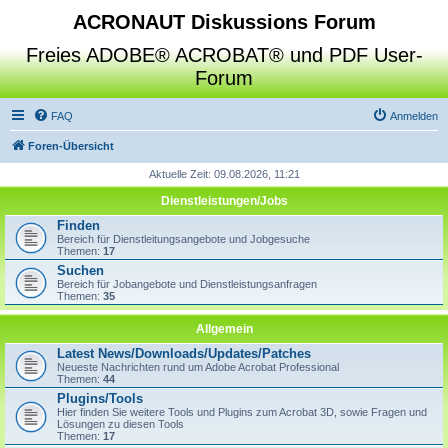
ACRONAUT Diskussions Forum
Freies ADOBE® ACROBAT® und PDF User-
Forum
FAQ
Anmelden
Foren-Übersicht
Aktuelle Zeit: 09.08.2026, 11:21
Dienstleistungen/Jobs
Finden
Bereich für Dienstleitungsangebote und Jobgesuche
Themen:
17
Suchen
Bereich für Jobangebote und Dienstleistungsanfragen
Themen:
35
Allgemein
Latest News/Downloads/Updates/Patches
Neueste Nachrichten rund um Adobe Acrobat Professional
Themen:
44
Plugins/Tools
Hier finden Sie weitere Tools und Plugins zum Acrobat 3D, sowie Fragen und
Lösungen zu diesen Tools
Themen:
17