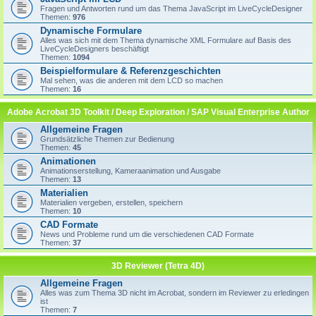
Fragen und Antworten rund um das Thema JavaScript im LiveCycleDesigner
Themen:
976
Dynamische Formulare
Alles was sich mit dem Thema dynamische XML Formulare auf Basis des
LiveCycleDesigners beschäftigt
Themen:
1094
Beispielformulare & Referenzgeschichten
Mal sehen, was die anderen mit dem LCD so machen
Themen:
16
Adobe Acrobat 3D Toolkit / Deep Exploration / SAP Visual Enterprise Author
Allgemeine Fragen
Grundsätzliche Themen zur Bedienung
Themen:
45
Animationen
Animationserstellung, Kameraanimation und Ausgabe
Themen:
13
Materialien
Materialien vergeben, erstellen, speichern
Themen:
10
CAD Formate
News und Probleme rund um die verschiedenen CAD Formate
Themen:
37
3D Reviewer (Tetra 4D)
Allgemeine Fragen
Alles was zum Thema 3D nicht im Acrobat, sondern im Reviewer zu erledingen
ist
Themen:
7