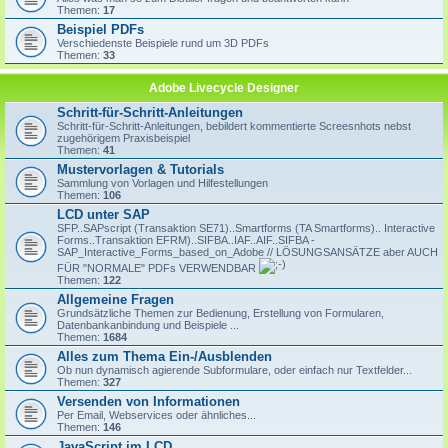
Themen:
17
Beispiel PDFs
Verschiedenste Beispiele rund um 3D PDFs
Themen:
33
Adobe Livecycle Designer
Schritt-für-Schritt-Anleitungen
Schritt-für-Schritt-Anleitungen, bebildert kommentierte Screesnhots nebst
zugehörigem Praxisbeispiel
Themen:
41
Mustervorlagen & Tutorials
Sammlung von Vorlagen und Hilfestellungen
Themen:
106
LCD unter SAP
SFP..SAPscript (Transaktion SE71)..Smartforms (TA Smartforms).. Interactive
Forms..Transaktion EFRM)..SIFBA..IAF..AIF..SIFBA -
SAP_Interactive_Forms_based_on_Adobe // LÖSUNGSANSÄTZE aber AUCH
FÜR "NORMALE" PDFs VERWENDBAR
Themen:
122
Allgemeine Fragen
Grundsätzliche Themen zur Bedienung, Erstellung von Formularen,
Datenbankanbindung und Beispiele ...
Themen:
1684
Alles zum Thema Ein-/Ausblenden
Ob nun dynamisch agierende Subformulare, oder einfach nur Textfelder...
Themen:
327
Versenden von Informationen
Per Email, Webservices oder ähnliches...
Themen:
146
JavaScript im LCD