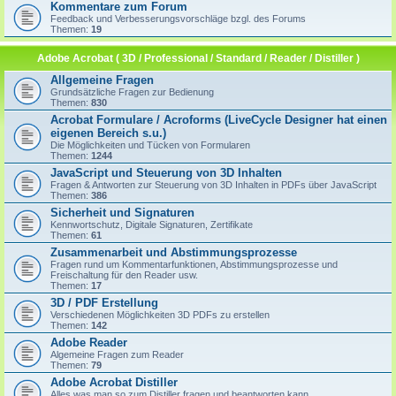
Kommentare zum Forum
Feedback und Verbesserungsvorschläge bzgl. des Forums
Themen:
19
Adobe Acrobat ( 3D / Professional / Standard / Reader / Distiller )
Allgemeine Fragen
Grundsätzliche Fragen zur Bedienung
Themen:
830
Acrobat Formulare / Acroforms (LiveCycle Designer hat einen
eigenen Bereich s.u.)
Die Möglichkeiten und Tücken von Formularen
Themen:
1244
JavaScript und Steuerung von 3D Inhalten
Fragen & Antworten zur Steuerung von 3D Inhalten in PDFs über JavaScript
Themen:
386
Sicherheit und Signaturen
Kennwortschutz, Digitale Signaturen, Zertifikate
Themen:
61
Zusammenarbeit und Abstimmungsprozesse
Fragen rund um Kommentarfunktionen, Abstimmungsprozesse und
Freischaltung für den Reader usw.
Themen:
17
3D / PDF Erstellung
Verschiedenen Möglichkeiten 3D PDFs zu erstellen
Themen:
142
Adobe Reader
Algemeine Fragen zum Reader
Themen:
79
Adobe Acrobat Distiller
Alles was man so zum Distiller fragen und beantworten kann