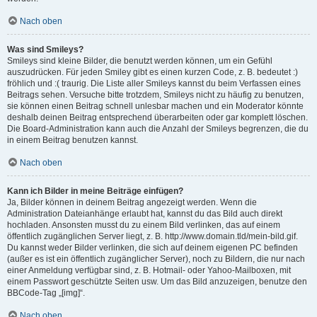
Nach oben
Was sind Smileys?
Smileys sind kleine Bilder, die benutzt werden können, um ein Gefühl
auszudrücken. Für jeden Smiley gibt es einen kurzen Code, z. B. bedeutet :)
fröhlich und :( traurig. Die Liste aller Smileys kannst du beim Verfassen eines
Beitrags sehen. Versuche bitte trotzdem, Smileys nicht zu häufig zu benutzen,
sie können einen Beitrag schnell unlesbar machen und ein Moderator könnte
deshalb deinen Beitrag entsprechend überarbeiten oder gar komplett löschen.
Die Board-Administration kann auch die Anzahl der Smileys begrenzen, die du
in einem Beitrag benutzen kannst.
Nach oben
Kann ich Bilder in meine Beiträge einfügen?
Ja, Bilder können in deinem Beitrag angezeigt werden. Wenn die
Administration Dateianhänge erlaubt hat, kannst du das Bild auch direkt
hochladen. Ansonsten musst du zu einem Bild verlinken, das auf einem
öffentlich zugänglichen Server liegt, z. B. http://www.domain.tld/mein-bild.gif.
Du kannst weder Bilder verlinken, die sich auf deinem eigenen PC befinden
(außer es ist ein öffentlich zugänglicher Server), noch zu Bildern, die nur nach
einer Anmeldung verfügbar sind, z. B. Hotmail- oder Yahoo-Mailboxen, mit
einem Passwort geschützte Seiten usw. Um das Bild anzuzeigen, benutze den
BBCode-Tag „[img]“.
Nach oben