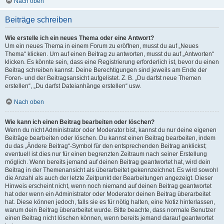
Nach oben
Beiträge schreiben
Wie erstelle ich ein neues Thema oder eine Antwort?
Um ein neues Thema in einem Forum zu eröffnen, musst du auf „Neues
Thema“ klicken. Um auf einen Beitrag zu antworten, musst du auf „Antworten“
klicken. Es könnte sein, dass eine Registrierung erforderlich ist, bevor du einen
Beitrag schreiben kannst. Deine Berechtigungen sind jeweils am Ende der
Foren- und der Beitragsansicht aufgelistet. Z. B. „Du darfst neue Themen
erstellen“, „Du darfst Dateianhänge erstellen“ usw.
Nach oben
Wie kann ich einen Beitrag bearbeiten oder löschen?
Wenn du nicht Administrator oder Moderator bist, kannst du nur deine eigenen
Beiträge bearbeiten oder löschen. Du kannst einen Beitrag bearbeiten, indem
du das „Ändere Beitrag“-Symbol für den entsprechenden Beitrag anklickst;
eventuell ist dies nur für einen begrenzten Zeitraum nach seiner Erstellung
möglich. Wenn bereits jemand auf deinen Beitrag geantwortet hat, wird dein
Beitrag in der Themenansicht als überarbeitet gekennzeichnet. Es wird sowohl
die Anzahl als auch der letzte Zeitpunkt der Bearbeitungen angezeigt. Dieser
Hinweis erscheint nicht, wenn noch niemand auf deinen Beitrag geantwortet
hat oder wenn ein Administrator oder Moderator deinen Beitrag überarbeitet
hat. Diese können jedoch, falls sie es für nötig halten, eine Notiz hinterlassen,
warum dein Beitrag überarbeitet wurde. Bitte beachte, dass normale Benutzer
einen Beitrag nicht löschen können, wenn bereits jemand darauf geantwortet