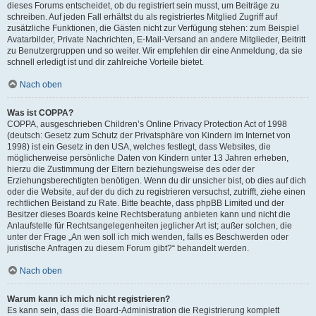
dieses Forums entscheidet, ob du registriert sein musst, um Beiträge zu
schreiben. Auf jeden Fall erhältst du als registriertes Mitglied Zugriff auf
zusätzliche Funktionen, die Gästen nicht zur Verfügung stehen: zum Beispiel
Avatarbilder, Private Nachrichten, E-Mail-Versand an andere Mitglieder, Beitritt
zu Benutzergruppen und so weiter. Wir empfehlen dir eine Anmeldung, da sie
schnell erledigt ist und dir zahlreiche Vorteile bietet.
Nach oben
Was ist COPPA?
COPPA, ausgeschrieben Children’s Online Privacy Protection Act of 1998
(deutsch: Gesetz zum Schutz der Privatsphäre von Kindern im Internet von
1998) ist ein Gesetz in den USA, welches festlegt, dass Websites, die
möglicherweise persönliche Daten von Kindern unter 13 Jahren erheben,
hierzu die Zustimmung der Eltern beziehungsweise des oder der
Erziehungsberechtigten benötigen. Wenn du dir unsicher bist, ob dies auf dich
oder die Website, auf der du dich zu registrieren versuchst, zutrifft, ziehe einen
rechtlichen Beistand zu Rate. Bitte beachte, dass phpBB Limited und der
Besitzer dieses Boards keine Rechtsberatung anbieten kann und nicht die
Anlaufstelle für Rechtsangelegenheiten jeglicher Art ist; außer solchen, die
unter der Frage „An wen soll ich mich wenden, falls es Beschwerden oder
juristische Anfragen zu diesem Forum gibt?“ behandelt werden.
Nach oben
Warum kann ich mich nicht registrieren?
Es kann sein, dass die Board-Administration die Registrierung komplett