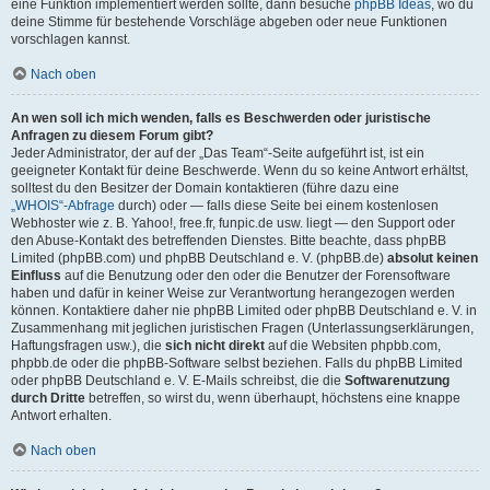
eine Funktion implementiert werden sollte, dann besuche
phpBB Ideas
, wo du
deine Stimme für bestehende Vorschläge abgeben oder neue Funktionen
vorschlagen kannst.
Nach oben
An wen soll ich mich wenden, falls es Beschwerden oder juristische
Anfragen zu diesem Forum gibt?
Jeder Administrator, der auf der „Das Team“-Seite aufgeführt ist, ist ein
geeigneter Kontakt für deine Beschwerde. Wenn du so keine Antwort erhältst,
solltest du den Besitzer der Domain kontaktieren (führe dazu eine
„WHOIS“-Abfrage
durch) oder — falls diese Seite bei einem kostenlosen
Webhoster wie z. B. Yahoo!, free.fr, funpic.de usw. liegt — den Support oder
den Abuse-Kontakt des betreffenden Dienstes. Bitte beachte, dass phpBB
Limited (phpBB.com) und phpBB Deutschland e. V. (phpBB.de)
absolut keinen
Einfluss
auf die Benutzung oder den oder die Benutzer der Forensoftware
haben und dafür in keiner Weise zur Verantwortung herangezogen werden
können. Kontaktiere daher nie phpBB Limited oder phpBB Deutschland e. V. in
Zusammenhang mit jeglichen juristischen Fragen (Unterlassungserklärungen,
Haftungsfragen usw.), die
sich nicht direkt
auf die Websiten phpbb.com,
phpbb.de oder die phpBB-Software selbst beziehen. Falls du phpBB Limited
oder phpBB Deutschland e. V. E-Mails schreibst, die die
Softwarenutzung
durch Dritte
betreffen, so wirst du, wenn überhaupt, höchstens eine knappe
Antwort erhalten.
Nach oben