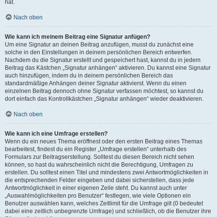
hat.
Nach oben
Wie kann ich meinem Beitrag eine Signatur anfügen?
Um eine Signatur an deinen Beitrag anzufügen, musst du zunächst eine
solche in den Einstellungen in deinem persönlichen Bereich entwerfen.
Nachdem du die Signatur erstellt und gespeichert hast, kannst du in jedem
Beitrag das Kästchen „Signatur anhängen“ aktivieren. Du kannst eine Signatur
auch hinzufügen, indem du in deinem persönlichen Bereich das
standardmäßige Anhängen deiner Signatur aktivierst. Wenn du einen
einzelnen Beitrag dennoch ohne Signatur verfassen möchtest, so kannst du
dort einfach das Kontrollkästchen „Signatur anhängen“ wieder deaktivieren.
Nach oben
Wie kann ich eine Umfrage erstellen?
Wenn du ein neues Thema eröffnest oder den ersten Beitrag eines Themas
bearbeitest, findest du ein Register „Umfrage erstellen“ unterhalb des
Formulars zur Beitragserstellung. Solltest du diesen Bereich nicht sehen
können, so hast du wahrscheinlich nicht die Berechtigung, Umfragen zu
erstellen. Du solltest einen Titel und mindestens zwei Antwortmöglichkeiten in
die entsprechenden Felder eingeben und dabei sicherstellen, dass jede
Antwortmöglichkeit in einer eigenen Zeile steht. Du kannst auch unter
„Auswahlmöglichkeiten pro Benutzer“ festlegen, wie viele Optionen ein
Benutzer auswählen kann, welches Zeitlimit für die Umfrage gilt (0 bedeutet
dabei eine zeitlich unbegrenzte Umfrage) und schließlich, ob die Benutzer ihre