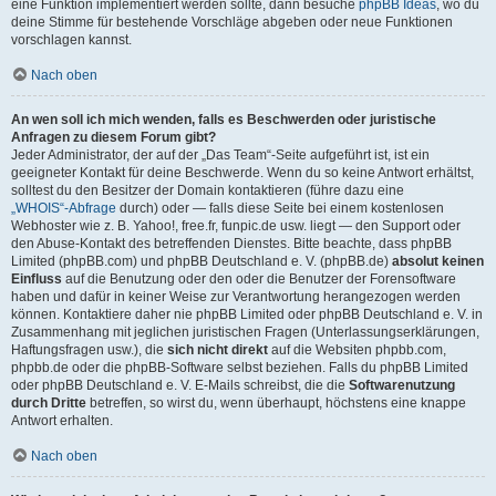
eine Funktion implementiert werden sollte, dann besuche
phpBB Ideas
, wo du
deine Stimme für bestehende Vorschläge abgeben oder neue Funktionen
vorschlagen kannst.
Nach oben
An wen soll ich mich wenden, falls es Beschwerden oder juristische
Anfragen zu diesem Forum gibt?
Jeder Administrator, der auf der „Das Team“-Seite aufgeführt ist, ist ein
geeigneter Kontakt für deine Beschwerde. Wenn du so keine Antwort erhältst,
solltest du den Besitzer der Domain kontaktieren (führe dazu eine
„WHOIS“-Abfrage
durch) oder — falls diese Seite bei einem kostenlosen
Webhoster wie z. B. Yahoo!, free.fr, funpic.de usw. liegt — den Support oder
den Abuse-Kontakt des betreffenden Dienstes. Bitte beachte, dass phpBB
Limited (phpBB.com) und phpBB Deutschland e. V. (phpBB.de)
absolut keinen
Einfluss
auf die Benutzung oder den oder die Benutzer der Forensoftware
haben und dafür in keiner Weise zur Verantwortung herangezogen werden
können. Kontaktiere daher nie phpBB Limited oder phpBB Deutschland e. V. in
Zusammenhang mit jeglichen juristischen Fragen (Unterlassungserklärungen,
Haftungsfragen usw.), die
sich nicht direkt
auf die Websiten phpbb.com,
phpbb.de oder die phpBB-Software selbst beziehen. Falls du phpBB Limited
oder phpBB Deutschland e. V. E-Mails schreibst, die die
Softwarenutzung
durch Dritte
betreffen, so wirst du, wenn überhaupt, höchstens eine knappe
Antwort erhalten.
Nach oben