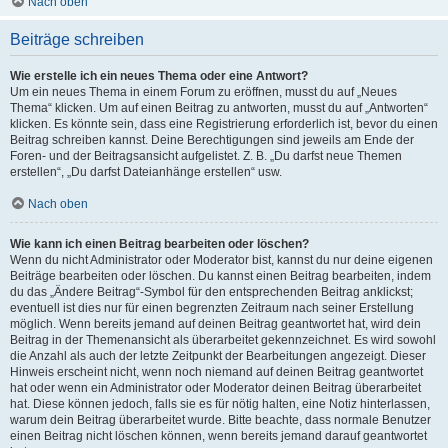
Nach oben
Beiträge schreiben
Wie erstelle ich ein neues Thema oder eine Antwort?
Um ein neues Thema in einem Forum zu eröffnen, musst du auf „Neues
Thema“ klicken. Um auf einen Beitrag zu antworten, musst du auf „Antworten“
klicken. Es könnte sein, dass eine Registrierung erforderlich ist, bevor du einen
Beitrag schreiben kannst. Deine Berechtigungen sind jeweils am Ende der
Foren- und der Beitragsansicht aufgelistet. Z. B. „Du darfst neue Themen
erstellen“, „Du darfst Dateianhänge erstellen“ usw.
Nach oben
Wie kann ich einen Beitrag bearbeiten oder löschen?
Wenn du nicht Administrator oder Moderator bist, kannst du nur deine eigenen
Beiträge bearbeiten oder löschen. Du kannst einen Beitrag bearbeiten, indem
du das „Ändere Beitrag“-Symbol für den entsprechenden Beitrag anklickst;
eventuell ist dies nur für einen begrenzten Zeitraum nach seiner Erstellung
möglich. Wenn bereits jemand auf deinen Beitrag geantwortet hat, wird dein
Beitrag in der Themenansicht als überarbeitet gekennzeichnet. Es wird sowohl
die Anzahl als auch der letzte Zeitpunkt der Bearbeitungen angezeigt. Dieser
Hinweis erscheint nicht, wenn noch niemand auf deinen Beitrag geantwortet
hat oder wenn ein Administrator oder Moderator deinen Beitrag überarbeitet
hat. Diese können jedoch, falls sie es für nötig halten, eine Notiz hinterlassen,
warum dein Beitrag überarbeitet wurde. Bitte beachte, dass normale Benutzer
einen Beitrag nicht löschen können, wenn bereits jemand darauf geantwortet