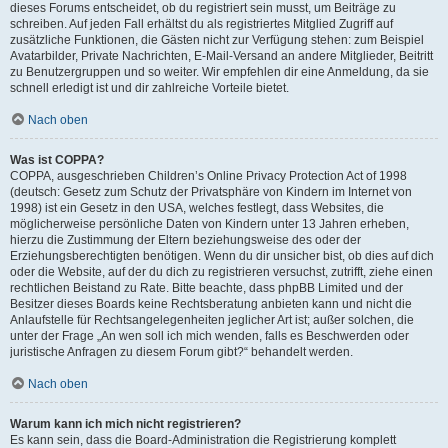
dieses Forums entscheidet, ob du registriert sein musst, um Beiträge zu
schreiben. Auf jeden Fall erhältst du als registriertes Mitglied Zugriff auf
zusätzliche Funktionen, die Gästen nicht zur Verfügung stehen: zum Beispiel
Avatarbilder, Private Nachrichten, E-Mail-Versand an andere Mitglieder, Beitritt
zu Benutzergruppen und so weiter. Wir empfehlen dir eine Anmeldung, da sie
schnell erledigt ist und dir zahlreiche Vorteile bietet.
Nach oben
Was ist COPPA?
COPPA, ausgeschrieben Children’s Online Privacy Protection Act of 1998
(deutsch: Gesetz zum Schutz der Privatsphäre von Kindern im Internet von
1998) ist ein Gesetz in den USA, welches festlegt, dass Websites, die
möglicherweise persönliche Daten von Kindern unter 13 Jahren erheben,
hierzu die Zustimmung der Eltern beziehungsweise des oder der
Erziehungsberechtigten benötigen. Wenn du dir unsicher bist, ob dies auf dich
oder die Website, auf der du dich zu registrieren versuchst, zutrifft, ziehe einen
rechtlichen Beistand zu Rate. Bitte beachte, dass phpBB Limited und der
Besitzer dieses Boards keine Rechtsberatung anbieten kann und nicht die
Anlaufstelle für Rechtsangelegenheiten jeglicher Art ist; außer solchen, die
unter der Frage „An wen soll ich mich wenden, falls es Beschwerden oder
juristische Anfragen zu diesem Forum gibt?“ behandelt werden.
Nach oben
Warum kann ich mich nicht registrieren?
Es kann sein, dass die Board-Administration die Registrierung komplett