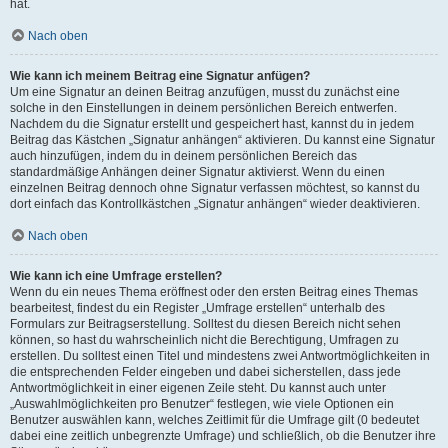
hat.
Nach oben
Wie kann ich meinem Beitrag eine Signatur anfügen?
Um eine Signatur an deinen Beitrag anzufügen, musst du zunächst eine
solche in den Einstellungen in deinem persönlichen Bereich entwerfen.
Nachdem du die Signatur erstellt und gespeichert hast, kannst du in jedem
Beitrag das Kästchen „Signatur anhängen“ aktivieren. Du kannst eine Signatur
auch hinzufügen, indem du in deinem persönlichen Bereich das
standardmäßige Anhängen deiner Signatur aktivierst. Wenn du einen
einzelnen Beitrag dennoch ohne Signatur verfassen möchtest, so kannst du
dort einfach das Kontrollkästchen „Signatur anhängen“ wieder deaktivieren.
Nach oben
Wie kann ich eine Umfrage erstellen?
Wenn du ein neues Thema eröffnest oder den ersten Beitrag eines Themas
bearbeitest, findest du ein Register „Umfrage erstellen“ unterhalb des
Formulars zur Beitragserstellung. Solltest du diesen Bereich nicht sehen
können, so hast du wahrscheinlich nicht die Berechtigung, Umfragen zu
erstellen. Du solltest einen Titel und mindestens zwei Antwortmöglichkeiten in
die entsprechenden Felder eingeben und dabei sicherstellen, dass jede
Antwortmöglichkeit in einer eigenen Zeile steht. Du kannst auch unter
„Auswahlmöglichkeiten pro Benutzer“ festlegen, wie viele Optionen ein
Benutzer auswählen kann, welches Zeitlimit für die Umfrage gilt (0 bedeutet
dabei eine zeitlich unbegrenzte Umfrage) und schließlich, ob die Benutzer ihre