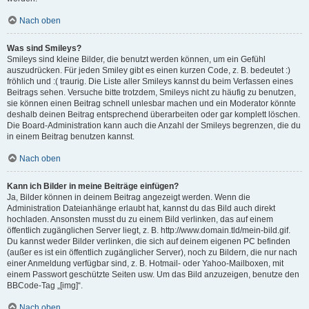
Nach oben
Was sind Smileys?
Smileys sind kleine Bilder, die benutzt werden können, um ein Gefühl
auszudrücken. Für jeden Smiley gibt es einen kurzen Code, z. B. bedeutet :)
fröhlich und :( traurig. Die Liste aller Smileys kannst du beim Verfassen eines
Beitrags sehen. Versuche bitte trotzdem, Smileys nicht zu häufig zu benutzen,
sie können einen Beitrag schnell unlesbar machen und ein Moderator könnte
deshalb deinen Beitrag entsprechend überarbeiten oder gar komplett löschen.
Die Board-Administration kann auch die Anzahl der Smileys begrenzen, die du
in einem Beitrag benutzen kannst.
Nach oben
Kann ich Bilder in meine Beiträge einfügen?
Ja, Bilder können in deinem Beitrag angezeigt werden. Wenn die
Administration Dateianhänge erlaubt hat, kannst du das Bild auch direkt
hochladen. Ansonsten musst du zu einem Bild verlinken, das auf einem
öffentlich zugänglichen Server liegt, z. B. http://www.domain.tld/mein-bild.gif.
Du kannst weder Bilder verlinken, die sich auf deinem eigenen PC befinden
(außer es ist ein öffentlich zugänglicher Server), noch zu Bildern, die nur nach
einer Anmeldung verfügbar sind, z. B. Hotmail- oder Yahoo-Mailboxen, mit
einem Passwort geschützte Seiten usw. Um das Bild anzuzeigen, benutze den
BBCode-Tag „[img]“.
Nach oben